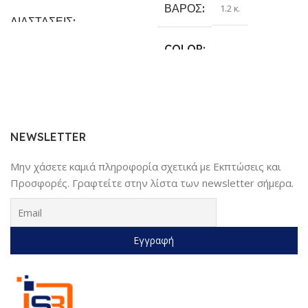
ΒΆΡΟΣ
1.2 κ.
ΔΙΑΣΤΆΣΕΙΣ
COLOR
25.4 × 17.78 × 6.35 cm
Γκρι
,
Κίτρινο
,
Κόκκινο
,
Μαύρο
,
ΚΑΤΑΣΚΕΥΑΣΤΉΣ
Μπλέ
Sundaymot
NEWSLETTER
Μην χάσετε καμιά πληροφορία σχετικά με Εκπτώσεις και
Προσφορές. Γραφτείτε στην λίστα των newsletter σήμερα.