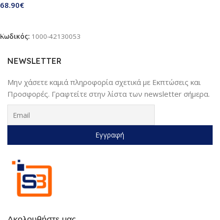
68.90
€
νυχιών, λίμα & 4 διαφορετικές
κεφαλές μηχανής με κεραμικές
Προσθήκη Στο Καλάθι
λεπίδες για λεπτομερής χρήση |
Κωδικός:
1000-42130053
Kατάλληλο για μικρά & μεγάλα
κατοικίδια ζώα
NEWSLETTER
Μην χάσετε καμιά πληροφορία σχετικά με Εκπτώσεις και
Προσφορές. Γραφτείτε στην λίστα των newsletter σήμερα.
Ακολουθήστε μας