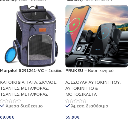
Morpilot ‎5291241-VC – Σακίδιο
PRUKEU – Βάση κινητού
πλάτης για κατοικίδια |
τηλεφώνου για Αυτοκίνητο | Με
ΚΑΤΟΙΚΙΔΙΑ
,
ΓΑΤΑ
,
ΣΚΥΛΟΣ
,
ΑΞΕΣΟΥΑΡ ΑΥΤΟΚΙΝΗΤΟΥ
,
Αεριζόμενο και πτυσσόμενο
λειτουργία φόρτισης 15 W, Qi
ΤΣΑΝΤΕΣ ΜΕΤΑΦΟΡΑΣ
,
ΑΥΤΟΚΙΝΗΤΟ &
σακίδιο πλάτης για γάτες &
Charging Station | Ασύρματο
ΤΣΑΝΤΕΣ ΜΕΤΑΦΟΡΑΣ
ΜΟΤΟΣΙΚΛΕΤΑ
σκύλους | Με εσωτερική ζώνη
φορτιστή αυτοκινήτου για
ασφαλείας & πτυσσόμενο μπολ
iPhone, Galaxy OnePlus,
Άμεσα διαθέσιμο
Άμεσα διαθέσιμο
| Τσάντα μεταφοράς κατοικιδίων
Xiaomi κτλ
για ταξίδια, κάμπινγκ &
69.00
€
59.90
€
πεζοπορία | Μπλε
Προσθήκη Στο Καλάθι
Προσθήκη Στο Καλάθι