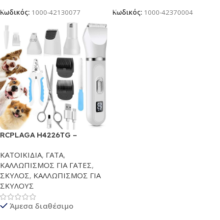
Κωδικός:
1000-42130077
Κωδικός:
1000-42370004
RCPLAGA H4226TG –
Ολοκληρωμένο Σετ περιποίησης
ΚΑΤΟΙΚΙΔΙΑ
,
ΓΑΤΑ
,
για κατοικίδια | Μίνι ηλεκτρική
ΚΑΛΛΩΠΙΣΜΟΣ ΓΙΑ ΓΑΤΕΣ
,
κουρευτική μηχανή για
ΣΚΥΛΟΣ
,
ΚΑΛΛΩΠΙΣΜΟΣ ΓΙΑ
κατοικίδια με χαμηλό θόρυβο &
ΣΚΥΛΟΥΣ
ψηφιακή οθόνη | Ασύρματη &
αδιάβροχη κουρευτική μηχανή
Άμεσα διαθέσιμο
επαναφορτιζόμενη | Σετ
περιποίησης με ψαλίδι, πένσα