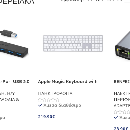
ΦΕΡΕΙΑΚΑ
4-Port USB 3.0
Apple Magic Keyboard with
BENFEI 
acBook,
Numeric Keypad – Silver
Adapte
ΔΗ
,
Η/Υ
ΠΛΗΚΤΡΟΛΟΓΙΑ
ΗΛΕΚΤΡ
cBook Air, Mac
(MQ052LLA)
σε Θύρα
ΑΛΩΔΙΑ &
ΠΕΡΙΦΕ
ro and Windows
(Thunde
Άμεσα διαθέσιμο
ADAPT
6011)
Ταχύτητ
Σύνδεση
219.90
€
ιμο
Άμεσ
με Mac
2019/2
Προσθήκη Στο Καλάθι
28.90
€