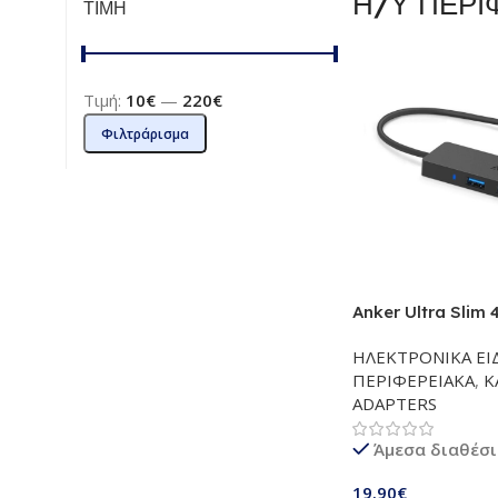
Η/Υ ΠΕΡΙ
ΤΙΜΗ
Τιμή:
10€
—
220€
Φιλτράρισμα
Anker Ultra Slim 
Hub for Apple M
ΗΛΕΚΤΡΟΝΙΚΑ ΕΙ
MacBook Pro, Ma
ΠΕΡΙΦΕΡΕΙΑΚΑ
,
Κ
Mini, iMac MacP
ADAPTERS
Laptops (AK-A751
Άμεσα διαθέσ
19.90
€