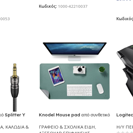
iPhone 
Γκρι
Κωδικός:
1000-42210037
άθι
Προσθ
10053
Κωδικό
ό Splitter Y
Knodel Mouse pad από συνθετικό
Logite
 υψηλής
δέρμα Πράσινο | XL 90×43 cm,
Wirele
ΚΑ
,
ΚΑΛΩΔΙΑ &
ΓΡΑΦΕΙΟ & ΣΧΟΛΙΚΑ ΕΙΔΗ
,
Η/Υ ΠΕ
to Dual 1/4
αδιάβροχο, διπλής όψης | Ιδανικό
LIGHTF
ΑΞΕΣΟΥΑΡ ΕΠΙΦΑΝΕΙΑΣ