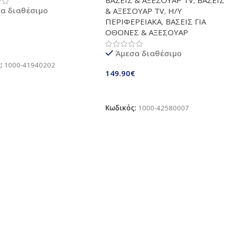
ical switches, Hero 25K
οθόνης | Επιτραπέζια βάση
α διαθέσιμο
& ΑΞΕΣΟΥΑΡ TV
,
Η/Υ
 Sensor, Compatible
στήριξης οθόνης πλήρως
ΠΕΡΙΦΕΡΕΙΑΚΑ
,
ΒΑΣΕΙΣ ΓΙΑ
C – macOS/Windows –
ρυθμιζόμενη | VESA 75x75mm /
ΟΘΟΝΕΣ & ΑΞΕΣΟΥΑΡ
100x100mm | Δυνατότητα
στήριξης 10 kg ανά βραχίονα |
ήκη Στο Καλάθι
Άμεσα διαθέσιμο
Mαύρο
ς:
1000-41940202
149.90
€
Προσθήκη Στο Καλάθι
Κωδικός:
1000-42580007