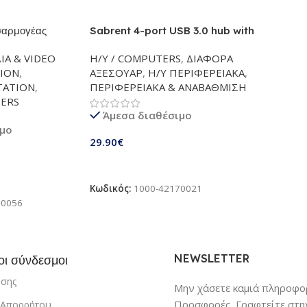
σαρμογέας
Sabrent 4-port USB 3.0 hub with
ο σύνδεσης |
individual power switch and
ΙΑ & VIDEO
Η/Υ / COMPUTERS
,
ΔΙΑΦΟΡΑ
ter για PS VR
LEDs (HB-UM43)
TION
,
ΑΞΕΣΟΥΑΡ
,
Η/Υ ΠΕΡΙΦΕΡΕΙΑΚΑ
,
με Playstation
TATION
,
ΠΕΡΙΦΕΡΕΙΑΚΑ & ΑΝΑΒΑΘΜΙΣΗ
ροσαρμογέα στην
TERS
παίξετε
Άμεσα διαθέσιμο
ιμο
29.90
€
Προσθήκη Στο Καλάθι
άθι
Κωδικός:
1000-42170021
70056
NEWSLETTER
οι σύνδεσμοι
ήσης
Μην χάσετε καμιά πληροφορ
Προσφορές. Γραφτείτε στην
ή Απορρήτου