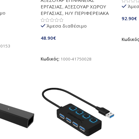
 Inch TRS
για το γραφείο (B0868JMCHV)
Mechan
Άμεσ
ΕΡΓΑΣΙΑΣ
,
ΑΞΕΣΟΥΑΡ ΧΩΡΟΥ
x 6.35 mm 1/4
Gaming
ιμο
ΕΡΓΑΣΙΑΣ
,
Η/Υ ΠΕΡΙΦΕΡΕΙΑΚΑ
 αρσενικό
with P
92.90
€
 για τηλέφωνο,
Black
Άμεσα διαθέσιμο
ραφής ήχου | 3
Προσθ
mm-G-2X6.35mm-
άθι
48.90
€
Κωδικό
70153
Προσθήκη Στο Καλάθι
Κωδικός:
1000-41750028