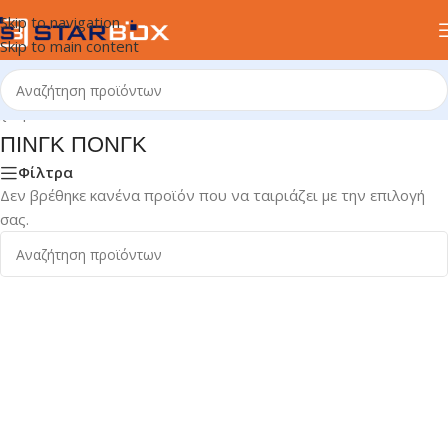
Skip to navigation
Skip to main content
χική σελίδα
/
ΑΘΛΗΤΙΣΜΟΣ & HOBBY
/
ΑΘΛΗΜΑΤΑ
/
ΠΙΝΓΚ ΠΟΝΓΚ
ΠΙΝΓΚ ΠΟΝΓΚ
Φίλτρα
Δεν βρέθηκε κανένα προϊόν που να ταιριάζει με την επιλογή
σας.