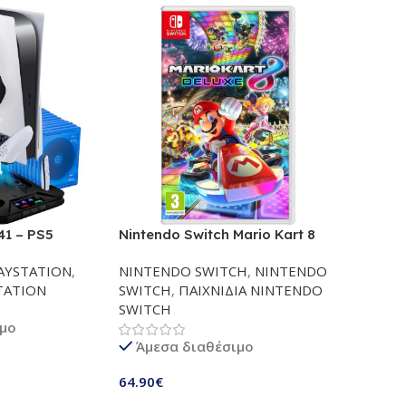
41 – PS5
Nintendo Switch Mario Kart 8
le Cooling Fan
Deluxe
AYSTATION
,
NINTENDO SWITCH
,
NINTENDO
νη βάση
TATION
SWITCH
,
ΠΑΙΧΝΙΔΙΑ NINTENDO
| Bάση φόρτισης
SWITCH
 ακουστικών |
ιμο
οδοχές
Άμεσα διαθέσιμο
υ για
 / Digital
64.90
€
εν είναι
άθι
 Slim