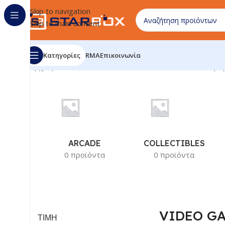
Skip to navigation
Skip to main content
Κατηγορίες
RMA
Επικοινωνία
Αρχική σελίδα
/
ΗΛΕΚΤΡΟΝΙΚΑ ΕΙΔΗ
/
VIDEO GAMES
Προβ
ARCADE
COLLECTIBLES
0 προϊόντα
0 προϊόντα
VIDEO G
ΤΙΜΗ