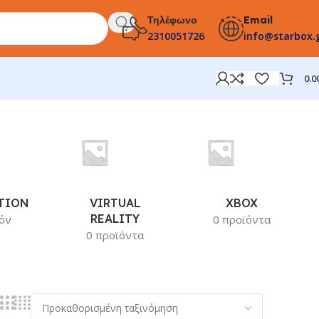
Τηλέφωνο
Email
2310051726
info@starbox.
0.0
TION
VIRTUAL
XBOX
REALITY
όν
0 προϊόντα
0 προϊόντα