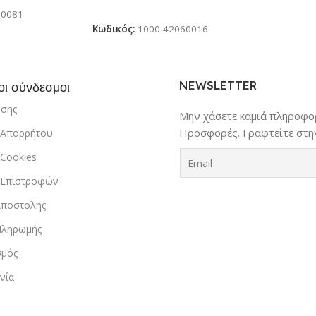
Προσθήκη Στο Καλάθι
00081
Κωδικός:
1000-42060016
NEWSLETTER
οι σύνδεσμοι
ήσης
Μην χάσετε καμιά πληροφορ
Προσφορές. Γραφτείτε στην
ή Απορρήτου
 Cookies
ή Επιστροφών
Αποστολής
Πληρωμής
σμός
νία