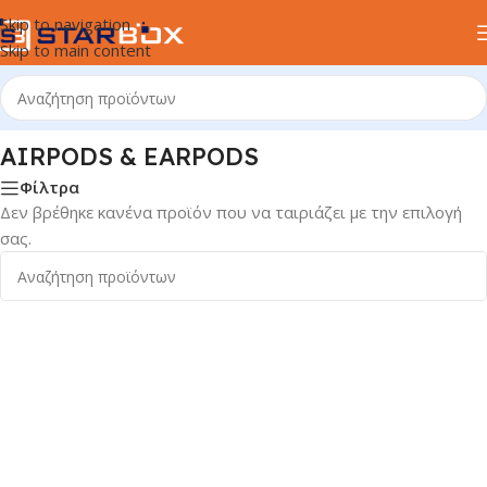
Skip to navigation
Skip to main content
 σελίδα
/
ΗΛΕΚΤΡΟΝΙΚΑ ΕΙΔΗ
/
HANDSFREE
/
AIRPODS & EARPODS
AIRPODS & EARPODS
Φίλτρα
Δεν βρέθηκε κανένα προϊόν που να ταιριάζει με την επιλογή
σας.