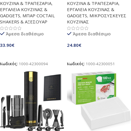
ΚΟΥΖΙΝΑ & ΤΡΑΠΕΖΑΡΙΑ
,
ΚΟΥΖΙΝΑ & ΤΡΑΠΕΖΑΡΙΑ
,
ανοξείδωτο ατσάλι με 2 σουβέρ
χάλυβα
ΕΡΓΑΛΕΙΑ ΚΟΥΖΙΝΑΣ &
ΕΡΓΑΛΕΙΑ ΚΟΥΖΙΝΑΣ &
& λαβίδα πάγου | Τεχνολογία
GADGETS
,
ΜΠΑΡ COCTAIL
GADGETS
,
ΜΙΚΡΟΣΥΣΚΕΥΕΣ
υψηλής ψύξης | 8 πέτρες ψύξης
SHAKERS & ΑΞΕΣΟΥΑΡ
ΚΟΥΖΙΝΑΣ
ουίσκι επαναχρησιμοποιήσιμες |
Eιδικά δώρα για άνδρες &
Άμεσα διαθέσιμο
Άμεσα διαθέσιμο
γιορτές | Ασημί
33.90
€
24.80
€
Προσθήκη Στο Καλάθι
Προσθήκη Στο Καλάθι
Κωδικός:
1000-42300094
Κωδικός:
1000-42300051