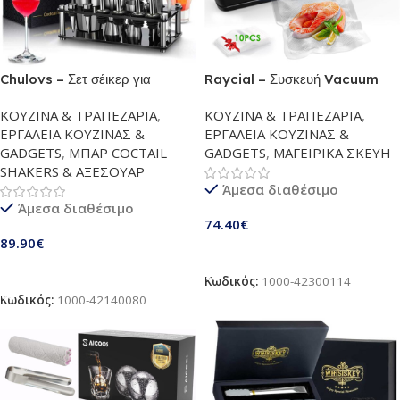
Chulovs – Σετ σέικερ για
Raycial – Συσκευή Vacuum
κοκτέιλ 20 τεμαχίων | Boston
All-in-1 με Σακούλες | Αυτόματη
ΚΟΥΖΙΝΑ & ΤΡΑΠΕΖΑΡΙΑ
,
ΚΟΥΖΙΝΑ & ΤΡΑΠΕΖΑΡΙΑ
,
Bartender Σετ από ανοξείδωτο
Συσκευή Σφράγισης για Ξηρά &
ΕΡΓΑΛΕΙΑ ΚΟΥΖΙΝΑΣ &
ΕΡΓΑΛΕΙΑ ΚΟΥΖΙΝΑΣ &
ατσάλι με ακρυλική βάση |
Υγρά Τρόφιμα | Συμπαγής &
GADGETS
,
ΜΠΑΡ COCTAIL
GADGETS
,
ΜΑΓΕΙΡΙΚΑ ΣΚΕΥΗ
Επαγγελματικά εργαλεία μπαρ
Εύχρηστη
SHAKERS & ΑΞΕΣΟΥΑΡ
για ανάμειξη ποτών
Άμεσα διαθέσιμο
Άμεσα διαθέσιμο
74.40
€
89.90
€
Προσθήκη Στο Καλάθι
Προσθήκη Στο Καλάθι
Κωδικός:
1000-42300114
Κωδικός:
1000-42140080