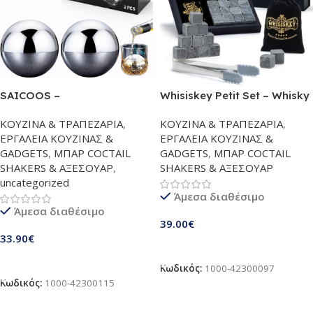
SAICOOS –
Whisiskey Petit Set – Whisky
Επαναχρησιμοποιούμενες
Stones Set | Σετ 12 Πέτρες &
ΚΟΥΖΙΝΑ & ΤΡΑΠΕΖΑΡΙΑ
,
ΚΟΥΖΙΝΑ & ΤΡΑΠΕΖΑΡΙΑ
,
Σφαίρες Πάγου (Σετ 2 τεμ.) |
λαβίδα για Ουίσκι | Παγάκια
ΕΡΓΑΛΕΙΑ ΚΟΥΖΙΝΑΣ &
ΕΡΓΑΛΕΙΑ ΚΟΥΖΙΝΑΣ &
Ανοξείδωτες Σφαίρες Whisky με
επαναχρησιμοποιήσιμα &
GADGETS
,
ΜΠΑΡ COCTAIL
GADGETS
,
ΜΠΑΡ COCTAIL
Τεχνολογία Ταχείας Ψύξης |
τσάντα αποθήκευσης |
SHAKERS & ΑΞΕΣΟΥΑΡ
,
SHAKERS & ΑΞΕΣΟΥΑΡ
Ιδανικές για Whisky, Vodka,
Αξεσουάρ ουίσκι | Ιδανικό δώρο
uncategorized
Κρασί & Ποτά (55 mm)
για άνδρες
Άμεσα διαθέσιμο
Άμεσα διαθέσιμο
39.00
€
33.90
€
Προσθήκη Στο Καλάθι
Προσθήκη Στο Καλάθι
Κωδικός:
1000-42300097
Κωδικός:
1000-42300115