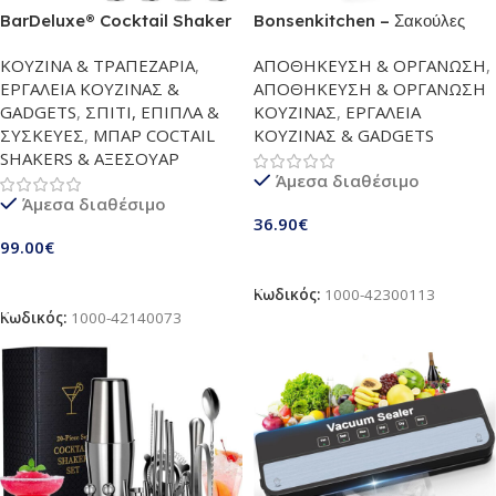
BarDeluxe® Cocktail Shaker
Bonsenkitchen – Σακούλες
Set, 12 Pieces | Cocktail
Vacuum 20x30cm (180τμχ) |
ΚΟΥΖΙΝΑ & ΤΡΑΠΕΖΑΡΙΑ
,
ΑΠΟΘΗΚΕΥΣΗ & ΟΡΓΑΝΩΣΗ
,
Making Set, Cocktail Set,
Χωρίς BPA, Πάχους
ΕΡΓΑΛΕΙΑ ΚΟΥΖΙΝΑΣ &
ΑΠΟΘΗΚΕΥΣΗ & ΟΡΓΑΝΩΣΗ
Cocktail Kit | 750 ml Cocktail
Επαγγελματικής Ποιότητας για
GADGETS
,
ΣΠΙΤΙ, ΕΠΙΠΛΑ &
ΚΟΥΖΙΝΑΣ
,
ΕΡΓΑΛΕΙΑ
Shaker, Bartender Kit | Bar
Συντήρηση & Sous Vide |
ΣΥΣΚΕΥΕΣ
,
ΜΠΑΡ COCTAIL
ΚΟΥΖΙΝΑΣ & GADGETS
Kit with 12 Bar Tools,
Μοντέλο VB3205
SHAKERS & ΑΞΕΣΟΥΑΡ
Cocktail Gift Set, Recipe
Άμεσα διαθέσιμο
Book (Black)
Άμεσα διαθέσιμο
36.90
€
99.00
€
Προσθήκη Στο Καλάθι
Προσθήκη Στο Καλάθι
Κωδικός:
1000-42300113
Κωδικός:
1000-42140073