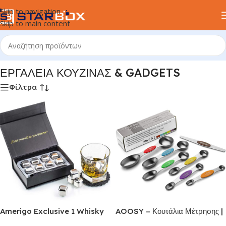
Skip to navigation
Skip to main content
ΕΥΕΣ
/
ΚΟΥΖΙΝΑ & ΤΡΑΠΕΖΑΡΙΑ
/
ΕΡΓΑΛΕΙΑ ΚΟΥΖΙΝΑΣ & GADGETS
ΕΡΓΑΛΕΙΑ ΚΟΥΖΙΝΑΣ & GADGETS
Φίλτρα
Amerigo Exclusive 1 Whisky
AOOSY – Κουτάλια Μέτρησης |
Stones | Σετ δώρου από
7 τεμάχια | Από ανοξείδωτο