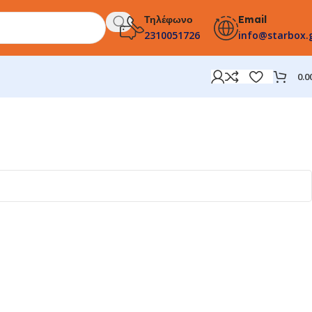
Τηλέφωνο
Email
2310051726
info@starbox.
0.0