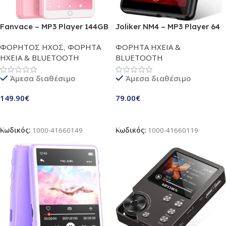
Fanvace – MP3 Player 144GB
Joliker NM4 – MP3 Player 64
pink με WiFi & Bluetooth |
GB με Bluetooth 5.0 | Μουσική
ΦΟΡΗΤΟΣ ΗΧΟΣ
,
ΦΟΡΗΤΑ
ΦΟΡΗΤΑ ΗΧΕΙΑ &
Οθόνη Αφής 4.02″ IPS,
ήχου HiFi χωρίς απώλειες | 2,4
ΗΧΕΙΑ & BLUETOOTH
BLUETOOTH
Android MP4 Player με
ιντσών έγχρωμη οθόνη αφής |
Spotify, Audible, Amazon
Φορητό MP3 player με
Άμεσα διαθέσιμο
Άμεσα διαθέσιμο
Music & Play Store – Ιδανικό
ραδιόφωνο FM | Ηχείο HD |
για Παιδιά (Ροζ)
Συσκευή εγγραφής | E-book |
149.90
€
79.00
€
Ακουστικά | Υποστήριξη κάρτας
TF έως 128 GB | Μαύρο
Προσθήκη Στο Καλάθι
Προσθήκη Στο Καλάθι
Κωδικός:
1000-41660149
Κωδικός:
1000-41660119