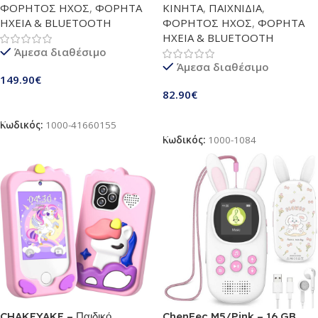
ΦΟΡΗΤΟΣ ΗΧΟΣ
,
ΦΟΡΗΤΑ
ΚΙΝΗΤΑ
,
ΠΑΙΧΝΙΔΙΑ
,
Bluetooth & WiFi | 1080P HD
Οθόνη Αφής 2,8”, Διπλή
ΗΧΕΙΑ & BLUETOOTH
ΦΟΡΗΤΟΣ ΗΧΟΣ
,
ΦΟΡΗΤΑ
MP4 Player με
Κάμερα, MP3 Player, Κάρτα SD
ΗΧΕΙΑ & BLUETOOTH
Προεγκατεστημένα Spotify,
32GB – Εκπαιδευτικό Τηλέφωνο
Άμεσα διαθέσιμο
Audible & Play Store
& Ιδανικό Δώρο Γενεθλίων |
Άμεσα διαθέσιμο
Blue
149.90
€
82.90
€
Προσθήκη Στο Καλάθι
Προσθήκη Στο Καλάθι
Κωδικός:
1000-41660155
Κωδικός:
1000-1084
CHAKEYAKE – Παιδικό
ChenFec M5/Pink – 16 GB