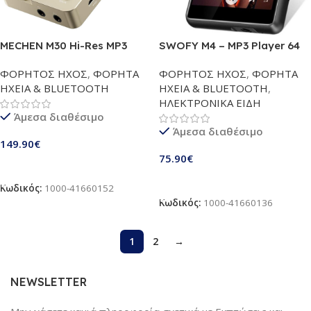
MECHEN M30 Hi-Res MP3
SWOFY M4 – MP3 Player 64
Player Gold – HiFi Ψηφιακός
GB με Bluetooth 5,3 | Οθόνη
ΦΟΡΗΤΟΣ ΗΧΟΣ
,
ΦΟΡΗΤΑ
ΦΟΡΗΤΟΣ ΗΧΟΣ
,
ΦΟΡΗΤΑ
Αναπαραγωγέας Ήχου
πλήρους αφής TFT 2,4 ιντσών |
ΗΧΕΙΑ & BLUETOOTH
ΗΧΕΙΑ & BLUETOOTH
,
DSD/FLAC/DAC/CUE |
Φορητή συσκευή
ΗΛΕΚΤΡΟΝΙΚΑ ΕΙΔΗ
Lossless Ήχος Υψηλής
αναπαραγωγής ψηφιακού ήχου
Άμεσα διαθέσιμο
Ανάλυσης, με Κάρτα Μνήμης
με ηχείο HD, ραδιόφωνο FM,
Άμεσα διαθέσιμο
64GB (Υποστήριξη έως 256GB)
αναπαραγωγή βίντεο, εγγραφή
149.90
€
| Χρυσό
φωνής, αρχείο εικόνων & E-
75.90
€
Reader | Μεγάλη διάρκεια
Προσθήκη Στο Καλάθι
μπαταρίας & επεκτάσιμη μνήμη
Προσθήκη Στο Καλάθι
Κωδικός:
1000-41660152
έως και 128 GB | Mαύρο
Κωδικός:
1000-41660136
1
2
→
NEWSLETTER