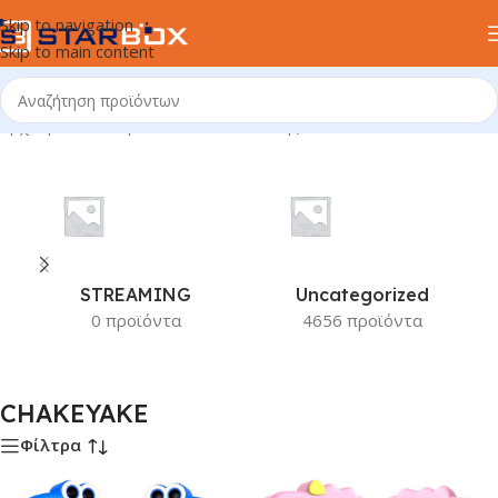
Skip to navigation
Skip to main content
Αρχική σελίδα
/
Προϊόν Κατασκευαστής
/
CHAKEYAKE
STREAMING
Uncategorized
0 προϊόντα
4656 προϊόντα
CHAKEYAKE
Φίλτρα