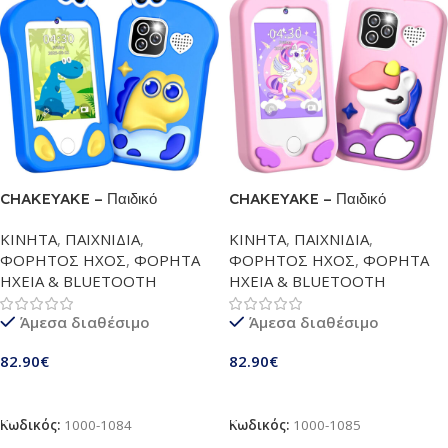
CHAKEYAKE – Παιδικό
CHAKEYAKE – Παιδικό
Smartphone με Κάμερα –
Smartphone με Κάμερα –
ΚΙΝΗΤΑ
,
ΠΑΙΧΝΙΔΙΑ
,
ΚΙΝΗΤΑ
,
ΠΑΙΧΝΙΔΙΑ
,
Οθόνη Αφής 2,8”, Διπλή
Οθόνη Αφής 2,8”, Διπλή
ΦΟΡΗΤΟΣ ΗΧΟΣ
,
ΦΟΡΗΤΑ
ΦΟΡΗΤΟΣ ΗΧΟΣ
,
ΦΟΡΗΤΑ
Κάμερα, MP3 Player, Κάρτα SD
Κάμερα, MP3 Player, Κάρτα SD
ΗΧΕΙΑ & BLUETOOTH
ΗΧΕΙΑ & BLUETOOTH
32GB – Εκπαιδευτικό Τηλέφωνο
32GB – Εκπαιδευτικό Τηλέφωνο
& Ιδανικό Δώρο Γενεθλίων |
& Ιδανικό Δώρο Γενεθλίων |
Άμεσα διαθέσιμο
Άμεσα διαθέσιμο
Blue
Pink
82.90
€
82.90
€
Προσθήκη Στο Καλάθι
Προσθήκη Στο Καλάθι
Κωδικός:
1000-1084
Κωδικός:
1000-1085