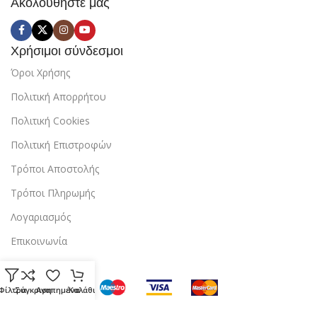
Ακολουθήστε μας
Χρήσιμοι σύνδεσμοι
Όροι Χρήσης
Πολιτική Απορρήτου
Πολιτική Cookies
Πολιτική Επιστροφών
Τρόποι Αποστολής
Τρόποι Πληρωμής
Λογαριασμός
Επικοινωνία
Φίλτρα
Σύγκριση
Αγαπημένα
Καλάθι
Copyright © 2024 StarBox |
Κατασκευή ιστοσελίδας
από την