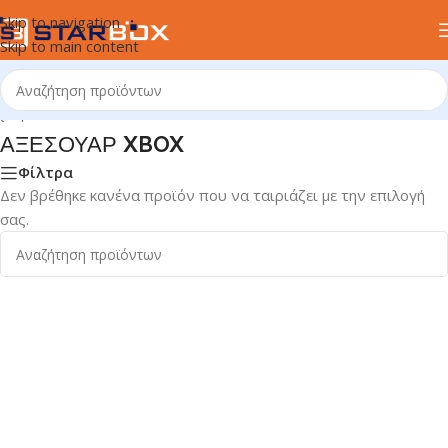
Skip to navigation
Skip to main content
χική σελίδα
/
ΠΑΙΧΝΙΔΙΑ & VIDEO GAMES
/
XBOX
/
ΑΞΕΣΟΥΑΡ XBOX
ΑΞΕΣΟΥΑΡ XBOX
Φίλτρα
Δεν βρέθηκε κανένα προϊόν που να ταιριάζει με την επιλογή
σας.