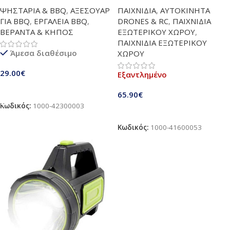
Καθαρισμού Σχάρας Ψησίματος
αμφιβίο παιχνίδι αυτοκίνητο
ΨΗΣΤΑΡΙΑ & BBQ
,
ΑΞΕΣΟΥΑΡ
ΠΑΙΧΝΙΔΙΑ
,
ΑΥΤΟΚΙΝΗΤΑ
| Ιδανικό εργαλείο Barbecue
σκάφος | 4WD χειροκίνητο RC
ΓΙΑ BBQ
,
ΕΡΓΑΛΕΙΑ BBQ
,
DRONES & RC
,
ΠΑΙΧΝΙΔΙΑ
Αυτοκίνητο με αδιάβροχο
ΒΕΡΑΝΤΑ & ΚΗΠΟΣ
ΕΞΩΤΕΡΙΚΟΥ ΧΩΡΟΥ
,
τηλεχειριστήριο |
ΠΑΙΧΝΙΔΙΑ ΕΞΩΤΕΡΙΚΟΥ
Τηλεκατευθυνόμενο αυτοκίνητο
Άμεσα διαθέσιμο
ΧΩΡΟΥ
παντός εδάφους περιστροφής
360° | Με φώτα LED &
29.00
€
Εξαντλημένο
ελεγχόμενο με χειρονομίες
αδιάβροχο ρολόι | Προηγμένη
Προσθήκη Στο Καλάθι
65.90
€
ασύρματη τεχνολογία 2,4 GHz |
Κωδικός:
1000-42300003
Παιχνίδια πισίνας για παιδιά
Διαβάστε Περισσότερα
επαναφορτιζόμενα | Ιδανικό
Κωδικός:
1000-41600053
δώρο για παιδιά 3 ετών και άνω
| Διαφανές μπλε