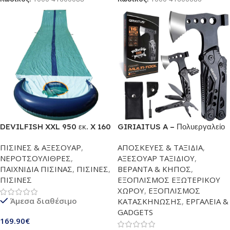
DEVILFISH XXL 950 εκ. X 160
GIRIAITUS A – Πολυεργαλείο
εκ | Νεροτσουλήθρα από
16 σε 1 για κάμπινγκ |
ΠΙΣΙΝΕΣ & ΑΞΕΣΟΥΑΡ
,
ΑΠΟΣΚΕΥΕΣ & ΤΑΞΙΔΙΑ
,
ανθεκτικό PVC/ 0,22mm | Big
Εξοπλισμός επιβίωσης
ΝΕΡΟΤΣΟΥΛΙΘΡΕΣ
,
ΑΞΕΣΟΥΑΡ ΤΑΞΙΔΙΟΥ
,
Fun – Τα παιδιά την λατρεύουν​
πολλαπλών εργαλείων υψηλής
ΠΑΙΧΝΙΔΙΑ ΠΙΣΙΝΑΣ
,
ΠΙΣΙΝΕΣ
,
ΒΕΡΑΝΤΑ & ΚΗΠΟΣ
,
ποιότητας με πένσα, σφυρί,
ΠΙΣΙΝΕΣ
ΕΞΟΠΛΙΣΜΟΣ ΕΞΩΤΕΡΙΚΟΥ
τσεκούρι, πριόνι, μαχαίρι,
ΧΩΡΟΥ
,
ΕΞΟΠΛΙΣΜΟΣ
κατσαβίδι, ανοιχτήρι
Άμεσα διαθέσιμο
ΚΑΤΑΣΚΗΝΩΣΗΣ
,
ΕΡΓΑΛΕΙΑ &
μπουκαλιών, σφυρίχτρα &
GADGETS
φορητή θήκη | Αξεσουάρ
169.90
€
κάμπινκ ιδανικό για πεζοπορία,