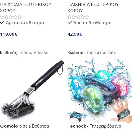
ΠΑΙΧΝΙΔΙΑ ΕΞΩΤΕΡΙΚΟΥ
ΠΑΙΧΝΙΔΙΑ ΕΞΩΤΕΡΙΚΟΥ
LED | Ιδανικό δώρο για παιδιά 4
δεξιοτήτων για παιδιά 3+ ετών &
ΧΩΡΟΥ
ΧΩΡΟΥ
ετών και άνω | Κόκκινο
ενήλικες
Άμεσα διαθέσιμο
Άμεσα διαθέσιμο
119.00
€
42.90
€
Προσθήκη Στο Καλάθι
Προσθήκη Στο Καλάθι
Κωδικός:
1000-41600050
Κωδικός:
1000-41600062
Qomolo 3 σε 1 Βούρτσα
Tecnock- Τηλεχειριζόμενο