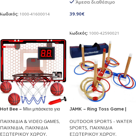
Άμεσα διαθέσιμο
ταξίδια, αθλήματα, έκτακτες
Προσθήκη Στο Καλάθι
ανάγκες & άλλες υπαίθριες
39.90
€
Κωδικός:
1000-41600014
δραστηριότητες | Φορητό
αναδιπλούμενο πολυεργαλείο
Προσθήκη Στο Καλάθι
τέλειο δώρο για άντρες | Μαύρο
Κωδικός:
1000-42590021
Hot Bee – Μίνι μπάσκετα για
JAMK – Ring Toss Game |
δωμάτιο με μπάλα | Παιδική
Παιχνίδι ρίψεων κρίκων |
ΠΑΙΧΝΙΔΙΑ & VIDEO GAMES
,
OUTDOOR SPORTS - WATER
μπασκέτα εσωτερικού χώρου
Ανθεκτική ξύλινη βάση &
ΠΑΙΧΝΙΔΙΑ
,
ΠΑΙΧΝΙΔΙΑ
SPORTS
,
ΠΑΙΧΝΙΔΙΑ
για την πόρτα | Mε ηλεκτρονικό
αδιάβροχη τσάντα μεταφοράς |
ΕΞΩΤΕΡΙΚΟΥ ΧΩΡΟΥ
,
ΕΞΩΤΕΡΙΚΟΥ ΧΩΡΟΥ
,
πίνακα αποτελεσμάτων & φώτα
Παιχνίδι δραστηριότητας &