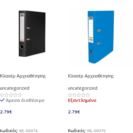
Κλασέρ Αρχειοθέτησης
Κλασέρ Αρχειοθέτησης
Πλαστικό Skag 4/32 (Μαύρο)
Πλαστικό Skag 4/32 (Μπλέ)
uncategorized
uncategorized
Άμεσα διαθέσιμο
Εξαντλημένο
2.79
€
2.79
€
Προσθήκη Στο Καλάθι
Διαβάστε Περισσότερα
Κωδικός:
WL-00074
Κωδικός:
WL-00070