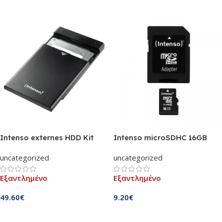
Intenso externes HDD Kit
Intenso microSDHC 16GB
500GB 2,5″ USB 3.0 black
Class 10 (3413470)
uncategorized
uncategorized
(6020530)
Εξαντλημένο
Εξαντλημένο
49.60
€
9.20
€
Διαβάστε Περισσότερα
Διαβάστε Περισσότερα