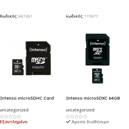
Διαβάστε Περισσότερα
Προσθήκη Στο Καλάθι
Κωδικός:
667261
Κωδικός:
115677
Intenso microSDHC Card
Intenso microSDXC 64GB
32GB Premium Class 10 UHS-
Class 10 (3413490)
uncategorized
uncategorized
I (3423480)
Εξαντλημένο
Άμεσα διαθέσιμο