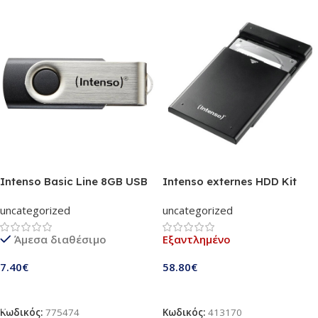
Intenso Basic Line 8GB USB
Intenso externes HDD Kit
Stick 2.0 (3503460)
1TB 2,5″ USB 3.0 black
uncategorized
uncategorized
(6020560)
Άμεσα διαθέσιμο
Εξαντλημένο
7.40
€
58.80
€
Προσθήκη Στο Καλάθι
Διαβάστε Περισσότερα
Κωδικός:
775474
Κωδικός:
413170