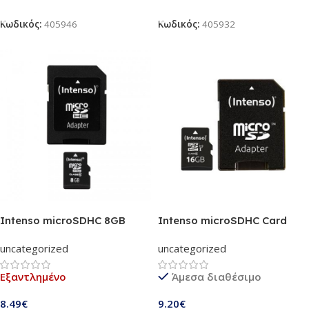
Προσθήκη Στο Καλάθι
Προσθήκη Στο Καλάθι
Κωδικός:
405946
Κωδικός:
405932
Intenso microSDHC 8GB
Intenso microSDHC Card
Class 10
16GB Premium Class 10 UHS-
uncategorized
uncategorized
I (3423470)
Εξαντλημένο
Άμεσα διαθέσιμο
8.49
€
9.20
€