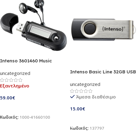
Intenso 3601460 Music
Walker | 8GB MP3 Player
Intenso Basic Line 32GB USB
uncategorized
(USB 2.0), Black | Digital
Stick 2.0 (3503480)
Player Type Flash based
uncategorized
Εξαντλημένο
Άμεσα διαθέσιμο
59.00
€
Διαβάστε Περισσότερα
15.00
€
Κωδικός:
1000-41660100
Προσθήκη Στο Καλάθι
Κωδικός:
137797