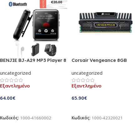
BENJIE BJ-A29 MP3 Player 8
Corsair Vengeance 8GB
GB Μαύρο | 2.8×2.8cm οθόνη
DDR3 1600MHz
uncategorized
uncategorized
αφής, Bluetooth 4.0,
(CMZ8GX3M1A1600C9)
ραδιόφωνο, λειτουργία
Εξαντλημένο
Εξαντλημένο
ηχογράφησης, μικρό και
ελαφρύ, με ακουστικά, λουράκι
64.00
€
65.90
€
και κλιπ για την ζώνη (K1-8G)
Διαβάστε Περισσότερα
Διαβάστε Περισσότερα
Κωδικός:
1000-41660002
Κωδικός:
1000-42320021