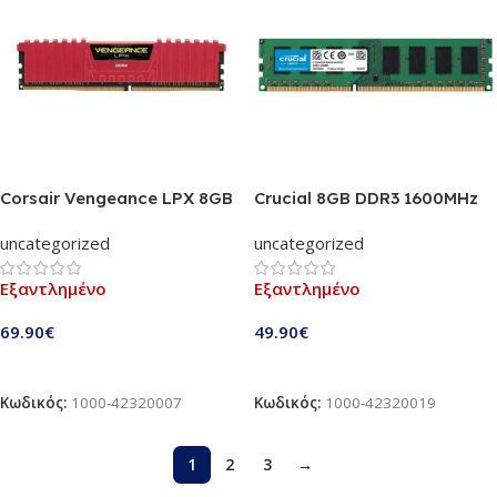
Corsair Vengeance LPX 8GB
Crucial 8GB DDR3 1600MHz
DDR4 2666MHz
(CT102464BD160B)
uncategorized
uncategorized
(CMK8GX4M1A2666C16R)
Εξαντλημένο
Εξαντλημένο
69.90
€
49.90
€
Διαβάστε Περισσότερα
Διαβάστε Περισσότερα
Κωδικός:
1000-42320007
Κωδικός:
1000-42320019
1
2
3
→