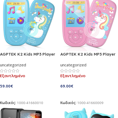
AGPTEK K2 Kids MP3 Player
AGPTEK K2 Kids MP3 Player
8 GB Μπλε | Bluetooth 5.0, 10
8 GB Ροζ | Bluetooth 5.0, 10
uncategorized
uncategorized
τραγούδια νανουρίσματος | Ένα
τραγούδια νανουρίσματος | Ένα
όμορφο δώρο για τα παιδιά σας
όμορφο δώρο για να κάνετε στα
Εξαντλημένο
Εξαντλημένο
(K2BL-EU)
παιδιά σας (K2P-EU)
59.00
€
69.00
€
Διαβάστε Περισσότερα
Διαβάστε Περισσότερα
Κωδικός:
1000-41660010
Κωδικός:
1000-41660009