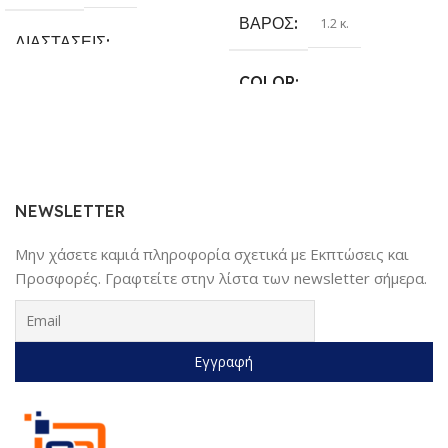
ΒΆΡΟΣ
1.2 κ.
ΔΙΑΣΤΆΣΕΙΣ
COLOR
25.4 × 17.78 × 6.35 cm
Γκρι
,
Κίτρινο
,
Κόκκινο
,
Μαύρο
,
ΚΑΤΑΣΚΕΥΑΣΤΉΣ
Μπλέ
Sundaymot
NEWSLETTER
Μην χάσετε καμιά πληροφορία σχετικά με Εκπτώσεις και
Προσφορές. Γραφτείτε στην λίστα των newsletter σήμερα.