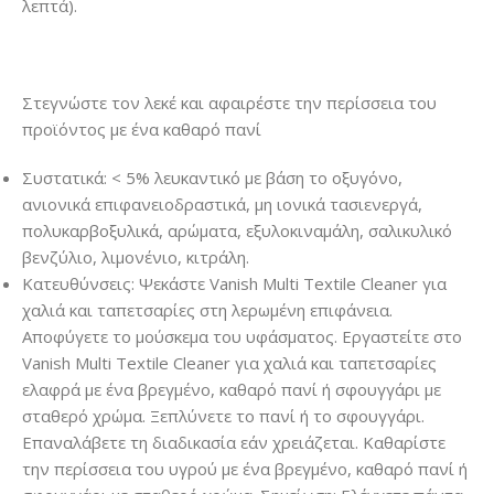
λεπτά).
Στεγνώστε τον λεκέ και αφαιρέστε την περίσσεια του
προϊόντος με ένα καθαρό πανί
Συστατικά: < 5% λευκαντικό με βάση το οξυγόνο,
ανιονικά επιφανειοδραστικά, μη ιονικά τασιενεργά,
πολυκαρβοξυλικά, αρώματα, εξυλοκιναμάλη, σαλικυλικό
βενζύλιο, λιμονένιο, κιτράλη.
Κατευθύνσεις: Ψεκάστε Vanish Multi Textile Cleaner για
χαλιά και ταπετσαρίες στη λερωμένη επιφάνεια.
Αποφύγετε το μούσκεμα του υφάσματος. Εργαστείτε στο
Vanish Multi Textile Cleaner για χαλιά και ταπετσαρίες
ελαφρά με ένα βρεγμένο, καθαρό πανί ή σφουγγάρι με
σταθερό χρώμα. Ξεπλύνετε το πανί ή το σφουγγάρι.
Επαναλάβετε τη διαδικασία εάν χρειάζεται. Καθαρίστε
την περίσσεια του υγρού με ένα βρεγμένο, καθαρό πανί ή