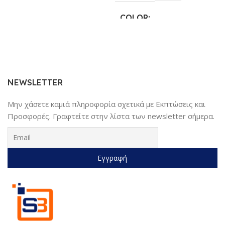
COLOR
25.4 × 17.78 × 6.35 cm
Γκρι
,
Κίτρινο
,
Κόκκινο
,
Μαύρο
,
ΚΑΤΑΣΚΕΥΑΣΤΉΣ
Μπλέ
Sundaymot
NEWSLETTER
Μην χάσετε καμιά πληροφορία σχετικά με Εκπτώσεις και
Προσφορές. Γραφτείτε στην λίστα των newsletter σήμερα.