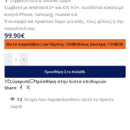
📱 Συμβατότητα & Ιδανικό Δώρο
Συμβατό με Android 6.0+ και iOS 9.0+, συνδέεται εύκολα με
κινητά iPhone, Samsung, Huawei κ.ά.
Ένα κομψό και πρακτικό δώρο για εσάς, τους φίλους ή την
οικογένειά σας.
99.90
€
Θα το παραλάβεις την Πέμπτη, 13/08/26 έως Δευτέρα, 17/08/26
-
+
Προσθήκη Στο Καλάθι
Σύγκριση
Πρόσθήκη στην λίστα επιθυμιών
Share:
13
Άτομα που παρακολουθούν αυτό το προϊόν
τώρα!