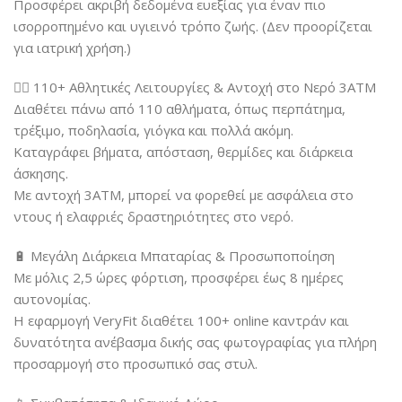
Προσφέρει ακριβή δεδομένα ευεξίας για έναν πιο
ισορροπημένο και υγιεινό τρόπο ζωής. (Δεν προορίζεται
για ιατρική χρήση.)
🏃‍♀️ 110+ Αθλητικές Λειτουργίες & Αντοχή στο Νερό 3ATM
Διαθέτει πάνω από 110 αθλήματα, όπως περπάτημα,
τρέξιμο, ποδηλασία, γιόγκα και πολλά ακόμη.
Καταγράφει βήματα, απόσταση, θερμίδες και διάρκεια
άσκησης.
Με αντοχή 3ATM, μπορεί να φορεθεί με ασφάλεια στο
ντους ή ελαφριές δραστηριότητες στο νερό.
🔋 Μεγάλη Διάρκεια Μπαταρίας & Προσωποποίηση
Με μόλις 2,5 ώρες φόρτιση, προσφέρει έως 8 ημέρες
αυτονομίας.
Η εφαρμογή VeryFit διαθέτει 100+ online καντράν και
δυνατότητα ανέβασμα δικής σας φωτογραφίας για πλήρη
προσαρμογή στο προσωπικό σας στυλ.