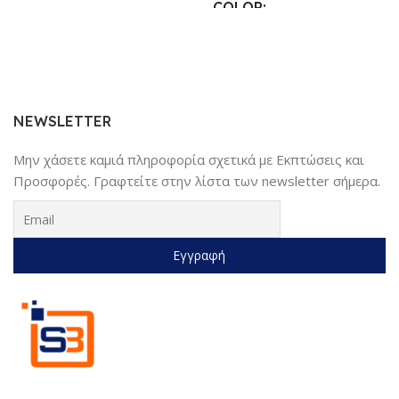
COLOR
25.4 × 17.78 × 6.35 cm
Γκρι
,
Κίτρινο
,
Κόκκινο
,
Μαύρο
,
ΚΑΤΑΣΚΕΥΑΣΤΉΣ
Μπλέ
Sundaymot
NEWSLETTER
Μην χάσετε καμιά πληροφορία σχετικά με Εκπτώσεις και
Προσφορές. Γραφτείτε στην λίστα των newsletter σήμερα.