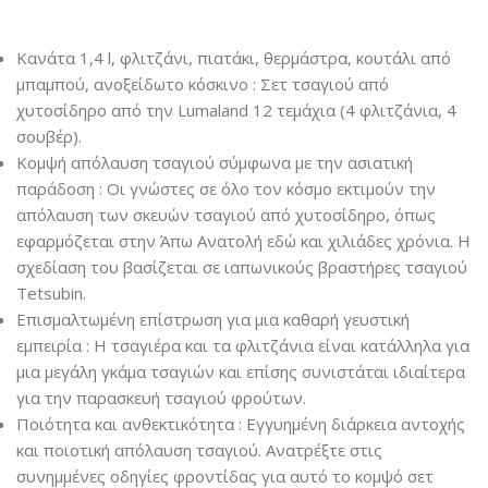
Κανάτα 1,4 l, φλιτζάνι, πιατάκι, θερμάστρα, κουτάλι από
μπαμπού, ανοξείδωτο κόσκινο : Σετ τσαγιού από
χυτοσίδηρο από την Lumaland 12 τεμάχια (4 φλιτζάνια, 4
σουβέρ).
Κομψή απόλαυση τσαγιού σύμφωνα με την ασιατική
παράδοση : Οι γνώστες σε όλο τον κόσμο εκτιμούν την
απόλαυση των σκευών τσαγιού από χυτοσίδηρο, όπως
εφαρμόζεται στην Άπω Ανατολή εδώ και χιλιάδες χρόνια. Η
σχεδίαση του βασίζεται σε ιαπωνικούς βραστήρες τσαγιού
Tetsubin.
Επισμαλτωμένη επίστρωση για μια καθαρή γευστική
εμπειρία : Η τσαγιέρα και τα φλιτζάνια είναι κατάλληλα για
μια μεγάλη γκάμα τσαγιών και επίσης συνιστάται ιδιαίτερα
για την παρασκευή τσαγιού φρούτων.
Ποιότητα και ανθεκτικότητα : Εγγυημένη διάρκεια αντοχής
και ποιοτική απόλαυση τσαγιού. Ανατρέξτε στις
συνημμένες οδηγίες φροντίδας για αυτό το κομψό σετ