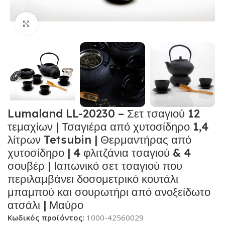
Κλικ για μεγέθυνση
Lumaland LL-20230 – Σετ τσαγιού 12
τεμαχίων | Τσαγιέρα από χυτοσίδηρο 1,4
λίτρων Tetsubin | Θερμαντήρας από
χυτοσίδηρο | 4 φλιτζάνια τσαγιού & 4
σουβέρ | Ιαπωνικό σετ τσαγιού που
περιλαμβάνει δοσομετρικό κουτάλι
μπαμπού και σουρωτήρι από ανοξείδωτο
ατσάλι | Μαύρο
Κωδικός προϊόντος:
1000-42560029