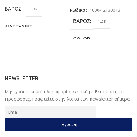
ΒΆΡΟΣ
0.9 κ.
Κωδικός:
1000-42130013
ΒΆΡΟΣ
1.2 κ.
ΔΙΑΣΤΆΣΕΙΣ
COLOR
25.4 × 17.78 × 6.35 cm
Γκρι
,
Κίτρινο
,
Κόκκινο
,
Μαύρο
,
ΚΑΤΑΣΚΕΥΑΣΤΉΣ
Μπλέ
Sundaymot
NEWSLETTER
Μην χάσετε καμιά πληροφορία σχετικά με Εκπτώσεις και
Προσφορές. Γραφτείτε στην λίστα των newsletter σήμερα.