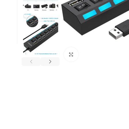
Κλικ για μεγέθυνση