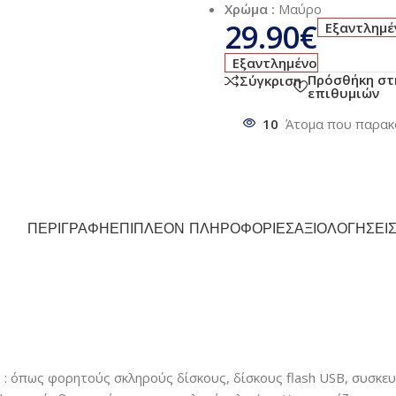
Χρώμα :
Μαύρο
29.90
€
Εξαντλημέ
Εξαντλημένο
Πρόσθήκη στ
Σύγκριση
επιθυμιών
10
Άτομα που παρακ
ΠΕΡΙΓΡΑΦΉ
ΕΠΙΠΛΈΟΝ ΠΛΗΡΟΦΟΡΊΕΣ
ΑΞΙΟΛΟΓΉΣΕΙΣ
B
: όπως φορητούς σκληρούς δίσκους, δίσκους flash USB, συσκε