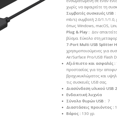
ενσωματωμένη σε έναν ενι
χωρίς να αφαιρείτε τη συσκ
Συμβατές συσκευές USB
:
mb/s) συμβατή 2.0/1.1/1.0,
όπως Windows, macOS, Linu
Plug & Play :
Δεν απαιτείτα
βύσμα. Εύκολο στη μεταφορ
7-Port Multi USB Splitter H
χρησιμοποιούμενες για συσ
Air/Surface Pro/USB Flash 
Αξιόπιστο και ασφαλές
:
προστασίας για την αποφυ
βραχυκυκλώματος και υψηλ
τις συσκευές USB σας.
Διασύνδεση υλικού USB 2
Ενδεικτική λυχνία
Σύνολο θυρών USB
: 7
Διαστάσεις προιόντος
:
1
Βάρος :
130 γρ.