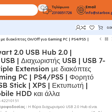
Τηλέφωνο
Email
2310051726
info@starbox.
0.0
n με διακόπτες On/Off για Gaming PC | PS4/PS5 |
wart 2.0 USB Hub 2.0 |
USB | Διαχωριστής USB | USB 7-
iple Extension με διακόπτες
ming PC | PS4/PS5 | Φορητό
SB Stick | XPS | Εκτυπωτή |
bile HDD και άλλα
-42210151
τροφοδοσίας :
H θύρα διαχωρισμού USB 2.0 Hub είναι