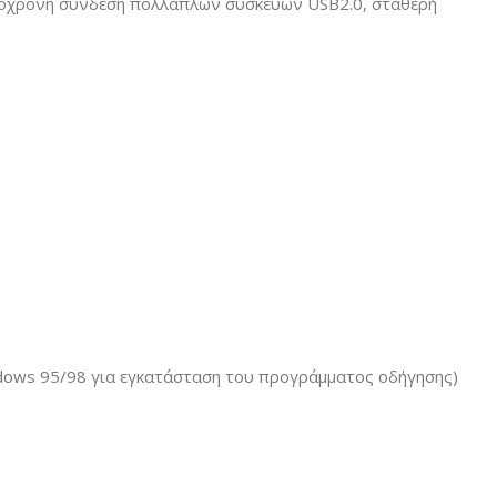
υτόχρονη σύνδεση πολλαπλών συσκευών USB2.0, σταθερή
ndows 95/98 για εγκατάσταση του προγράμματος οδήγησης)