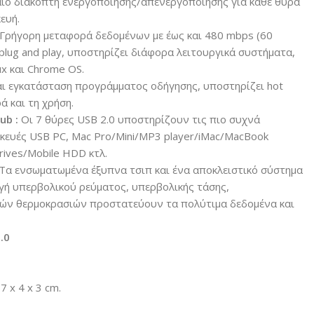
αίο διακόπτη ενεργοποίησης/απενεργοποίησης για κάθε θύρα
ευή.
 Γρήγορη μεταφορά δεδομένων με έως και 480 mbps (60
 plug and play, υποστηρίζει διάφορα λειτουργικά συστήματα,
x και Chrome OS.
ι εγκατάσταση προγράμματος οδήγησης, υποστηρίζει hot
ά και τη χρήση.
ub :
Οι 7 θύρες USB 2.0 υποστηρίζουν τις πιο συχνά
κευές USB PC, Mac Pro/Mini/MP3 player/iMac/MacBook
Drives/Mobile HDD κτλ.
Τα ενσωματωμένα έξυπνα τσιπ και ένα αποκλειστικό σύστημα
γή υπερβολικού ρεύματος, υπερβολικής τάσης,
ών θερμοκρασιών προστατεύουν τα πολύτιμα δεδομένα και
.0
7 x 4 x 3 cm.