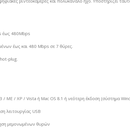
ψηφιακές βιντεοκάμερες και πολυκάναλο ήχο. Υποστηρίζει τα
s έως 480Mbps
ένων έως και 480 Mbps σε 7 θύρες.
hot-plug.
/ ME / XP / Vista ή Mac OS 8.1 ή νεότερη έκδοση (σύστημα Wi
αση λειτουργίας USB
ίηση μεμονωμένων θυρών