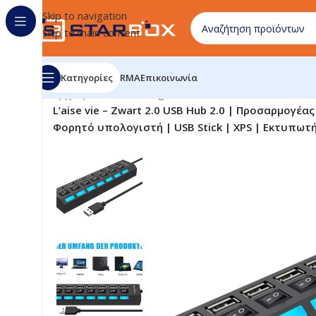
Skip to navigation
Skip to main content
Κατηγορίες
RMA
Επικοινωνία
Αρχική σελίδα
/
uncategorized
/
L’aise vie – Zwart 2.0 USB Hub 2.0 | Προσαρμογέα
Φορητό υπολογιστή | USB Stick | XPS | Εκτυπωτή