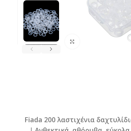
Κλικ για μεγέθυνση
Fiada 200 λαστιχένια δαχτυλίδ
| Ανθεκτικά, αθόρυβα, εύκολα