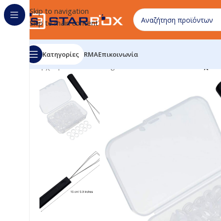
Skip to navigation
Skip to main content
Κατηγορίες
RMA
Επικοινωνία
Αρχική σελίδα
/
uncategorized
/
Fiada – 200 λαστιχέ