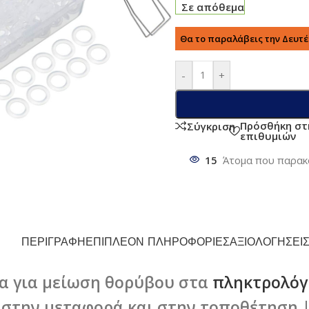
Σε απόθεμα
Θα το παραλάβεις την Δευτέρ
-
+
Πρόσθήκη στ
Σύγκριση
επιθυμιών
15
Άτομα που παρακ
ΠΕΡΙΓΡΑΦΉ
ΕΠΙΠΛΈΟΝ ΠΛΗΡΟΦΟΡΊΕΣ
ΑΞΙΟΛΟΓΉΣΕΙΣ
ια για μείωση θορύβου στα
πληκτρολόγ
 στην μεταφορά και στην τοποθέτηση |