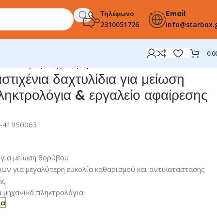
Τηλέφωνο
Email
2310051726
info@starbox.
0.0
ργαλείο αφαίρεσης πλήκτρων
στιχένια δαχτυλίδια για μείωση
ηκτρολόγια & εργαλείο αφαίρεσης
-41950063
 για μείωση θορύβου
ων για μεγαλύτερη ευκολία καθαρισμού και αντικαταστασης
άς
α μηχανικά πληκτρολόγια
μα