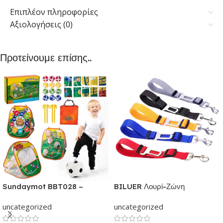
Επιπλέον πληροφορίες
Αξιολογήσεις (0)
Προτείνουμε επίσης..
Sundaymot BBT028 –
BILUER Λουρί-Ζώνη
Παιχνίδια εξωτερικού &
Ασφαλείας Αυτοκινήτου με κλιπ
uncategorized
uncategorized
εσωτερικού χώρου για παιδιά |
για Σκύλους και Γάτες | Με
Παιχνίδι δραστηριότητας για
ελαστικό ιμάντα Ρυθμιζόμενος |