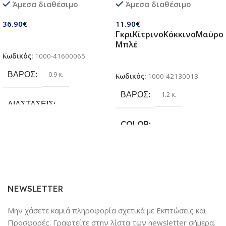
Άμεσα διαθέσιμο
Άμεσα διαθέσιμο
παιδιά 3 σε 1 | Σετ πτυσσόμενα
Κάνει για όλες τις Ράτσες
παιχνίδια με ποδόσφαιρο,
Σκύλων
36.90
€
11.90
€
τσάντα φασολιών,
Γκρι
Κίτρινο
Κόκκινο
Μαύρο
αυτόκολλητες μπάλες Velcro |
Προσθήκη Στο Καλάθι
Μπλέ
Παιχνίδια παραλίας & κήπου
Κωδικός:
1000-41600065
για παιδιά 3 + ετών
Επιλογή
ΒΆΡΟΣ
0.9 κ.
Κωδικός:
1000-42130013
ΒΆΡΟΣ
1.2 κ.
ΔΙΑΣΤΆΣΕΙΣ
COLOR
25.4 × 17.78 × 6.35 cm
Γκρι
,
Κίτρινο
,
Κόκκινο
,
Μαύρο
,
ΚΑΤΑΣΚΕΥΑΣΤΉΣ
Μπλέ
Sundaymot
NEWSLETTER
Μην χάσετε καμιά πληροφορία σχετικά με Εκπτώσεις και
Προσφορές. Γραφτείτε στην λίστα των newsletter σήμερα.