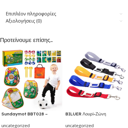
Επιπλέον πληροφορίες
Αξιολογήσεις (0)
Προτείνουμε επίσης..
Sundaymot BBT028 –
BILUER Λουρί-Ζώνη
Παιχνίδια εξωτερικού &
Ασφαλείας Αυτοκινήτου με κλιπ
uncategorized
uncategorized
εσωτερικού χώρου για παιδιά |
για Σκύλους και Γάτες | Με