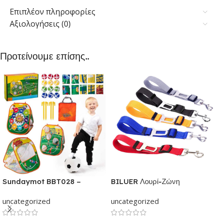
Επιπλέον πληροφορίες
Αξιολογήσεις (0)
Προτείνουμε επίσης..
Sundaymot BBT028 –
BILUER Λουρί-Ζώνη
Παιχνίδια εξωτερικού &
Ασφαλείας Αυτοκινήτου με κλιπ
uncategorized
uncategorized
εσωτερικού χώρου για παιδιά |
για Σκύλους και Γάτες | Με
Παιχνίδι δραστηριότητας για
ελαστικό ιμάντα Ρυθμιζόμενος |