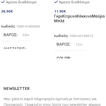
Άμεσα διαθέσιμο
Άμεσα διαθέσιμο
παιδιά 3 σε 1 | Σετ πτυσσόμενα
Κάνει για όλες τις Ράτσες
παιχνίδια με ποδόσφαιρο,
Σκύλων
36.90
€
11.90
€
τσάντα φασολιών,
Γκρι
Κίτρινο
Κόκκινο
Μαύρο
αυτόκολλητες μπάλες Velcro |
Προσθήκη Στο Καλάθι
Μπλέ
Παιχνίδια παραλίας & κήπου
Κωδικός:
1000-41600065
για παιδιά 3 + ετών
Επιλογή
ΒΆΡΟΣ
0.9 κ.
Κωδικός:
1000-42130013
ΒΆΡΟΣ
1.2 κ.
ΔΙΑΣΤΆΣΕΙΣ
COLOR
25.4 × 17.78 × 6.35 cm
Γκρι
,
Κίτρινο
,
Κόκκινο
,
Μαύρο
,
ΚΑΤΑΣΚΕΥΑΣΤΉΣ
Μπλέ
Sundaymot
NEWSLETTER
Μην χάσετε καμιά πληροφορία σχετικά με Εκπτώσεις και
Προσφορές. Γραφτείτε στην λίστα των newsletter σήμερα.