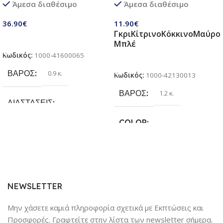
Άμεσα διαθέσιμο
Άμεσα διαθέσιμο
παιδιά 3 σε 1 | Σετ πτυσσόμενα
Κάνει για όλες τις Ράτσες
παιχνίδια με ποδόσφαιρο,
Σκύλων
36.90
€
11.90
€
τσάντα φασολιών,
Γκρι
Κίτρινο
Κόκκινο
Μαύρο
αυτόκολλητες μπάλες Velcro |
Προσθήκη Στο Καλάθι
Μπλέ
Παιχνίδια παραλίας & κήπου
Κωδικός:
1000-41600065
για παιδιά 3 + ετών
Επιλογή
ΒΆΡΟΣ
0.9 κ.
Κωδικός:
1000-42130013
ΒΆΡΟΣ
1.2 κ.
ΔΙΑΣΤΆΣΕΙΣ
COLOR
25.4 × 17.78 × 6.35 cm
Γκρι
,
Κίτρινο
,
Κόκκινο
,
Μαύρο
,
ΚΑΤΑΣΚΕΥΑΣΤΉΣ
Μπλέ
Sundaymot
NEWSLETTER
Μην χάσετε καμιά πληροφορία σχετικά με Εκπτώσεις και
Προσφορές. Γραφτείτε στην λίστα των newsletter σήμερα.