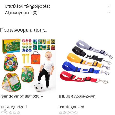
Επιπλέον πληροφορίες
Αξιολογήσεις (0)
Προτείνουμε επίσης..
Sundaymot BBT028 –
BILUER Λουρί-Ζώνη
Παιχνίδια εξωτερικού &
Ασφαλείας Αυτοκινήτου με κλιπ
uncategorized
uncategorized
εσωτερικού χώρου για παιδιά |
για Σκύλους και Γάτες | Με
Παιχνίδι δραστηριότητας για
ελαστικό ιμάντα Ρυθμιζόμενος |