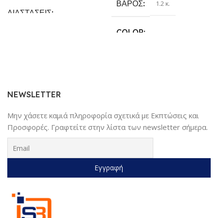
ΒΆΡΟΣ
1.2 κ.
ΔΙΑΣΤΆΣΕΙΣ
COLOR
25.4 × 17.78 × 6.35 cm
Γκρι
,
Κίτρινο
,
Κόκκινο
,
Μαύρο
,
ΚΑΤΑΣΚΕΥΑΣΤΉΣ
Μπλέ
Sundaymot
NEWSLETTER
Μην χάσετε καμιά πληροφορία σχετικά με Εκπτώσεις και
Προσφορές. Γραφτείτε στην λίστα των newsletter σήμερα.