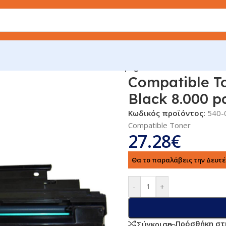
asonic UG-3350/3380 Black 8.000 pages
Compatible T
Black 8.000 p
Κωδικός προϊόντος:
540-
Compatible Toner
27.28
€
Θα το παραλάβεις την Δευτέρ
-
+
Πρόσθήκη στ
Σύγκριση