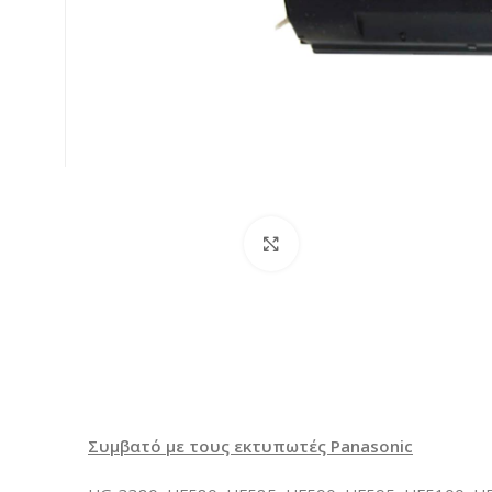
Κλικ για μεγέθυνση
Συμβατό με τους εκτυπωτές Panasonic