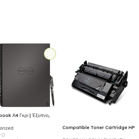
ook Α4 Γκρι | Έξυπνο,
ησιμοποιούμενο,
Compatible Toner Cartridge HP
orized
κό τετράδιο-
26X – Συμβατό CF226X Black
ατάριο | Το σετ