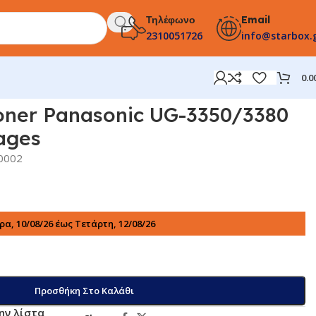
Τηλέφωνο
Email
2310051726
info@starbox.
0.0
oner Panasonic UG-3350/3380
ages
0002
α, 10/08/26 έως Τετάρτη, 12/08/26
Προσθήκη Στο Καλάθι
ην λίστα