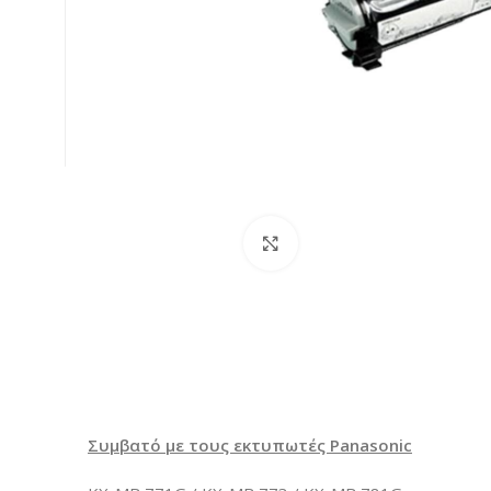
Κλικ για μεγέθυνση
Συμβατό με τους εκτυπωτές Panasonic