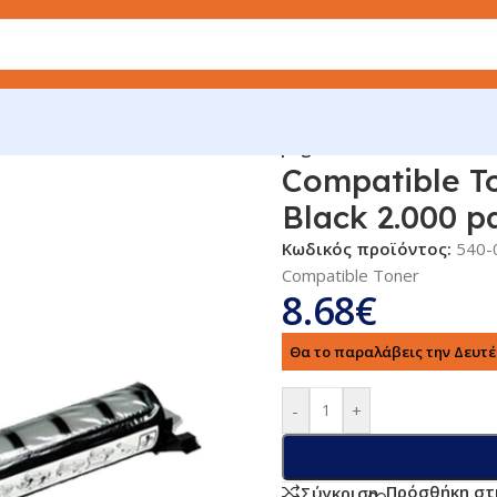
asonic KX-FAT92X/94X Black 2.000 pages
Compatible T
Black 2.000 p
Κωδικός προϊόντος:
540-
Compatible Toner
8.68
€
Θα το παραλάβεις την Δευτέρ
-
+
Πρόσθήκη στ
Σύγκριση