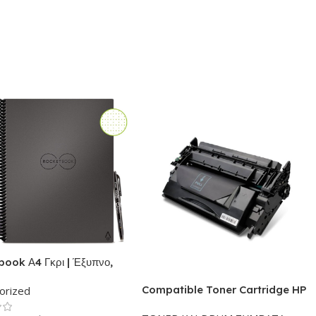
ook Α4 Γκρι | Έξυπνο,
ησιμοποιούμενο,
Compatible Toner Cartridge HP
orized
κό τετράδιο-
26X – Συμβατό CF226X Black
ατάριο | Το σετ