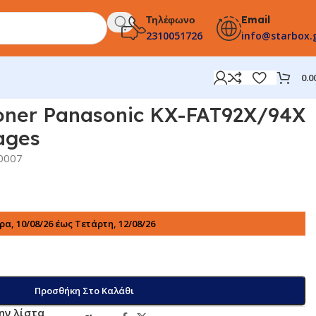
Τηλέφωνο
Email
2310051726
info@starbox.
0.0
oner Panasonic KX-FAT92X/94X
ages
0007
α, 10/08/26 έως Τετάρτη, 12/08/26
Προσθήκη Στο Καλάθι
ην λίστα