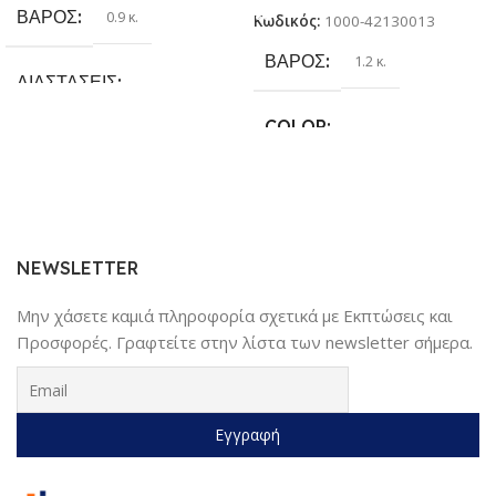
ΒΆΡΟΣ
0.9 κ.
Κωδικός:
1000-42130013
ΒΆΡΟΣ
1.2 κ.
ΔΙΑΣΤΆΣΕΙΣ
COLOR
25.4 × 17.78 × 6.35 cm
Γκρι
,
Κίτρινο
,
Κόκκινο
,
Μαύρο
,
ΚΑΤΑΣΚΕΥΑΣΤΉΣ
Μπλέ
Sundaymot
NEWSLETTER
Μην χάσετε καμιά πληροφορία σχετικά με Εκπτώσεις και
Προσφορές. Γραφτείτε στην λίστα των newsletter σήμερα.