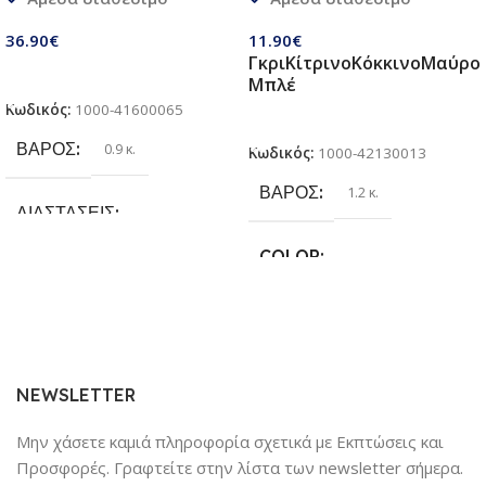
παιδιά 3 σε 1 | Σετ πτυσσόμενα
Κάνει για όλες τις Ράτσες
παιχνίδια με ποδόσφαιρο,
Σκύλων
36.90
€
11.90
€
τσάντα φασολιών,
Γκρι
Κίτρινο
Κόκκινο
Μαύρο
αυτόκολλητες μπάλες Velcro |
Προσθήκη Στο Καλάθι
Μπλέ
Παιχνίδια παραλίας & κήπου
Κωδικός:
1000-41600065
για παιδιά 3 + ετών
Επιλογή
ΒΆΡΟΣ
0.9 κ.
Κωδικός:
1000-42130013
ΒΆΡΟΣ
1.2 κ.
ΔΙΑΣΤΆΣΕΙΣ
COLOR
25.4 × 17.78 × 6.35 cm
Γκρι
,
Κίτρινο
,
Κόκκινο
,
Μαύρο
,
ΚΑΤΑΣΚΕΥΑΣΤΉΣ
Μπλέ
Sundaymot
NEWSLETTER
Μην χάσετε καμιά πληροφορία σχετικά με Εκπτώσεις και
Προσφορές. Γραφτείτε στην λίστα των newsletter σήμερα.