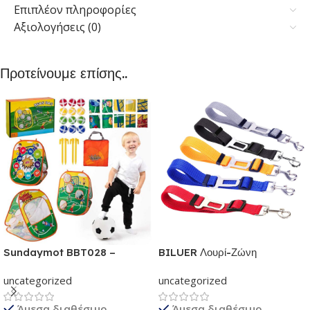
Επιπλέον πληροφορίες
Αξιολογήσεις (0)
Προτείνουμε επίσης..
Sundaymot BBT028 –
BILUER Λουρί-Ζώνη
Παιχνίδια εξωτερικού &
Ασφαλείας Αυτοκινήτου με κλιπ
uncategorized
uncategorized
εσωτερικού χώρου για παιδιά |
για Σκύλους και Γάτες | Με
Παιχνίδι δραστηριότητας για
ελαστικό ιμάντα Ρυθμιζόμενος |
Άμεσα διαθέσιμο
Άμεσα διαθέσιμο