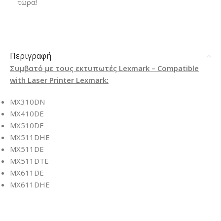
τώρα!
Περιγραφή
Συμβατό με τους εκτυπωτές Lexmark – Compatible
with Laser Printer Lexmark:
MX310DN
MX410DE
MX510DE
MX511DHE
MX511DE
MX511DTE
MX611DE
MX611DHE