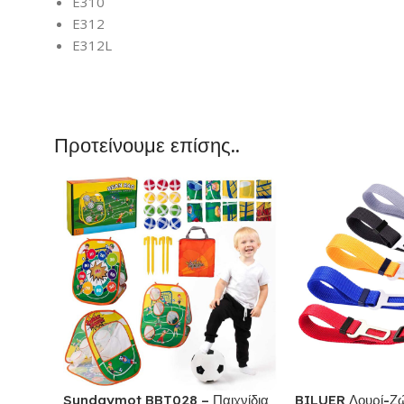
E310
E312
E312L
Προτείνουμε επίσης..
Sundaymot BBT028 – Παιχνίδια
BILUER Λουρί-Ζώ