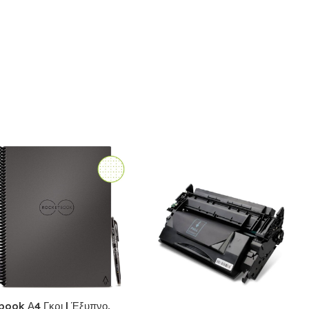
ook Α4 Γκρι | Έξυπνο,