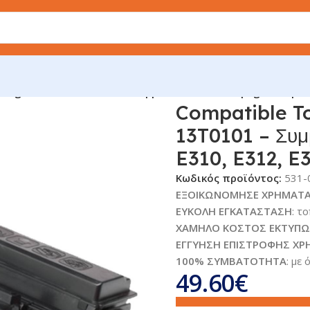
ridge Lexmark 13T0101 – Συμβατό Black 6.000 pages – Optra 
Compatible T
13T0101 – Συμ
E310, E312, E
Κωδικός προϊόντος:
531-
ΕΞΟΙΚΩΝΟΜΗΣΕ ΧΡΗΜΑΤ
ΕΥΚΟΛΗ ΕΓΚΑΤΑΣΤΑΣΗ
: τ
ΧΑΜΗΛΟ ΚΟΣΤΟΣ ΕΚΤΥΠ
ΕΓΓΥΗΣΗ ΕΠΙΣΤΡΟΦΗΣ Χ
100% ΣΥΜΒΑΤΟΤΗΤΑ
: με
49.60
€