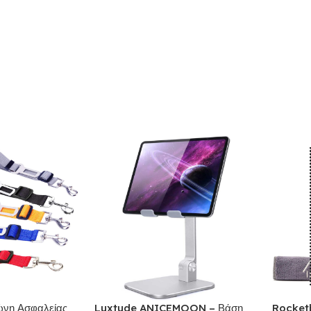
νη Ασφαλείας
Luxtude ANICEMOON – Βάση
Rocketb