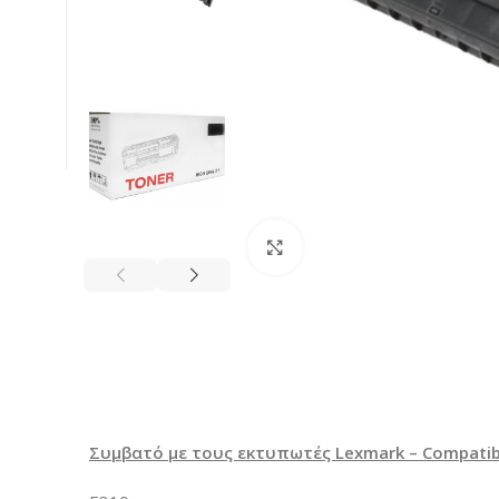
Κλικ για μεγέθυνση
Συμβατό με τους εκτυπωτές Lexmark – Compatible