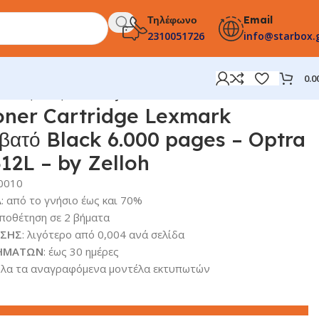
Τηλέφωνο
Email
2310051726
info@starbox.
0.0
E310, E312, E312L – by Zelloh
oner Cartridge Lexmark
βατό Black 6.000 pages – Optra
312L – by Zelloh
0010
Α
: από το γνήσιο έως και 70%
οποθέτηση σε 2 βήματα
ΩΣΗΣ
: λιγότερο από 0,004 ανά σελίδα
ΡΗΜΑΤΩΝ
: έως 30 ημέρες
 όλα τα αναγραφόμενα μοντέλα εκτυπωτών