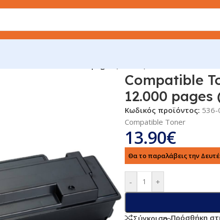
era TK-340 Black 12.000 pages (FS2020)
Compatible T
12.000 pages 
Κωδικός προϊόντος:
536-
Compatible Toner
13.90
€
Θα το παραλάβεις την Δευτέρ
-
+
Πρόσθήκη στ
Σύγκριση