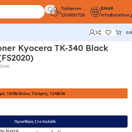
Τηλέφωνο
Email
2310051726
info@starbox.
0.0
oner Kyocera TK-340 Black
(FS2020)
0340
α, 10/08/26 έως Τετάρτη, 12/08/26
Προσθήκη Στο Καλάθι
ην λίστα