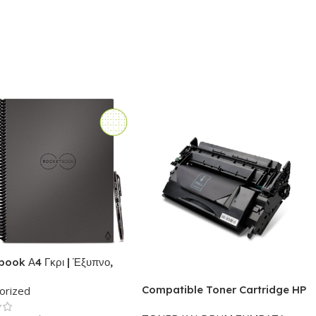
ook Α4 Γκρι | Έξυπνο,
ησιμοποιούμενο,
Compatible Toner Cartridge HP
orized
κό τετράδιο-
26X – Συμβατό CF226X Black
ατάριο | Το σετ