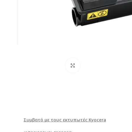
Κλικ για μεγέθυνση
Συμβατό με τους εκτυπωτές Kyocera