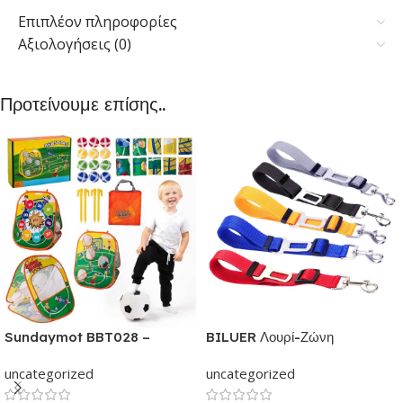
Επιπλέον πληροφορίες
Αξιολογήσεις (0)
Προτείνουμε επίσης..
Sundaymot BBT028 –
BILUER Λουρί-Ζώνη
Παιχνίδια εξωτερικού &
Ασφαλείας Αυτοκινήτου με κλιπ
uncategorized
uncategorized
εσωτερικού χώρου για παιδιά |
για Σκύλους και Γάτες | Με
Παιχνίδι δραστηριότητας για
ελαστικό ιμάντα Ρυθμιζόμενος |