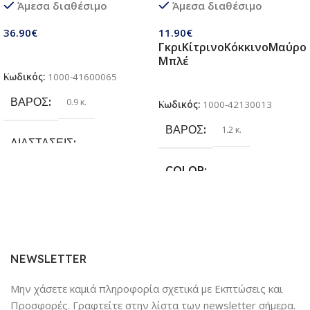
Άμεσα διαθέσιμο
Άμεσα διαθέσιμο
παιδιά 3 σε 1 | Σετ πτυσσόμενα
Κάνει για όλες τις Ράτσες
παιχνίδια με ποδόσφαιρο,
Σκύλων
36.90
€
11.90
€
τσάντα φασολιών,
Γκρι
Κίτρινο
Κόκκινο
Μαύρο
αυτόκολλητες μπάλες Velcro |
Προσθήκη Στο Καλάθι
Μπλέ
Παιχνίδια παραλίας & κήπου
Κωδικός:
1000-41600065
για παιδιά 3 + ετών
Επιλογή
ΒΆΡΟΣ
0.9 κ.
Κωδικός:
1000-42130013
ΒΆΡΟΣ
1.2 κ.
ΔΙΑΣΤΆΣΕΙΣ
COLOR
25.4 × 17.78 × 6.35 cm
Γκρι
,
Κίτρινο
,
Κόκκινο
,
Μαύρο
,
ΚΑΤΑΣΚΕΥΑΣΤΉΣ
Μπλέ
Sundaymot
NEWSLETTER
Μην χάσετε καμιά πληροφορία σχετικά με Εκπτώσεις και
Προσφορές. Γραφτείτε στην λίστα των newsletter σήμερα.