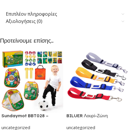
Επιπλέον πληροφορίες
Αξιολογήσεις (0)
Προτείνουμε επίσης..
Sundaymot BBT028 –
BILUER Λουρί-Ζώνη
Παιχνίδια εξωτερικού &
Ασφαλείας Αυτοκινήτου με κλιπ
uncategorized
uncategorized
εσωτερικού χώρου για παιδιά |
για Σκύλους και Γάτες | Με