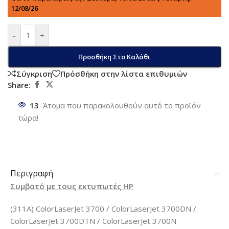
12/08/26
-
+
Προσθήκη Στο Καλάθι
Σύγκριση
Πρόσθήκη στην λίστα επιθυμιών
Share:
13
Άτομα που παρακολουθούν αυτό το προϊόν
τώρα!
Περιγραφή
Συμβατό με τους εκτυπωτές HP
(311A) ColorLaserJet 3700 / ColorLaserJet 3700DN /
ColorLaserJet 3700DTN / ColorLaserJet 3700N