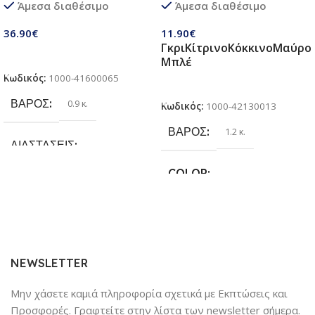
Άμεσα διαθέσιμο
Άμεσα διαθέσιμο
παιδιά 3 σε 1 | Σετ πτυσσόμενα
Κάνει για όλες τις Ράτσες
παιχνίδια με ποδόσφαιρο,
Σκύλων
36.90
€
11.90
€
τσάντα φασολιών,
Γκρι
Κίτρινο
Κόκκινο
Μαύρο
αυτόκολλητες μπάλες Velcro |
Προσθήκη Στο Καλάθι
Μπλέ
Παιχνίδια παραλίας & κήπου
Κωδικός:
1000-41600065
για παιδιά 3 + ετών
Επιλογή
ΒΆΡΟΣ
0.9 κ.
Κωδικός:
1000-42130013
ΒΆΡΟΣ
1.2 κ.
ΔΙΑΣΤΆΣΕΙΣ
COLOR
25.4 × 17.78 × 6.35 cm
Γκρι
,
Κίτρινο
,
Κόκκινο
,
Μαύρο
,
ΚΑΤΑΣΚΕΥΑΣΤΉΣ
Μπλέ
Sundaymot
NEWSLETTER
Μην χάσετε καμιά πληροφορία σχετικά με Εκπτώσεις και
Προσφορές. Γραφτείτε στην λίστα των newsletter σήμερα.