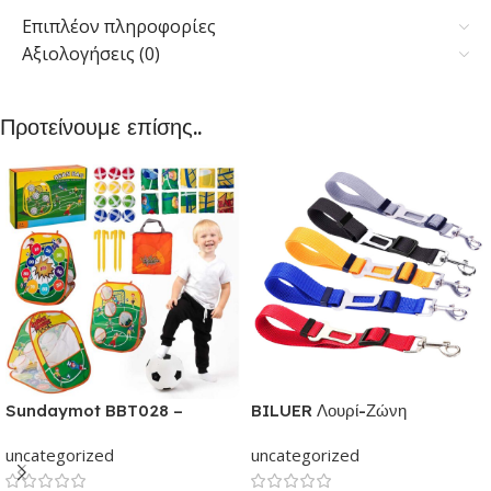
Επιπλέον πληροφορίες
Αξιολογήσεις (0)
Προτείνουμε επίσης..
Sundaymot BBT028 –
BILUER Λουρί-Ζώνη
Παιχνίδια εξωτερικού &
Ασφαλείας Αυτοκινήτου με κλιπ
uncategorized
uncategorized
εσωτερικού χώρου για παιδιά |
για Σκύλους και Γάτες | Με
Παιχνίδι δραστηριότητας για
ελαστικό ιμάντα Ρυθμιζόμενος |