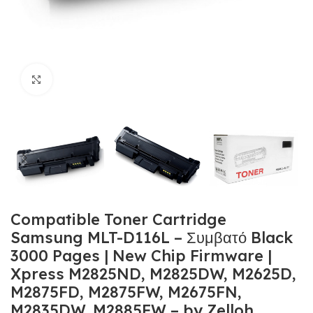
Κλικ για μεγέθυνση
Compatible Toner Cartridge
Samsung MLT-D116L – Συμβατό Black
3000 Pages | New Chip Firmware |
Xpress M2825ND, M2825DW, M2625D,
M2875FD, M2875FW, M2675FN,
M2835DW, M2885FW – by Zelloh