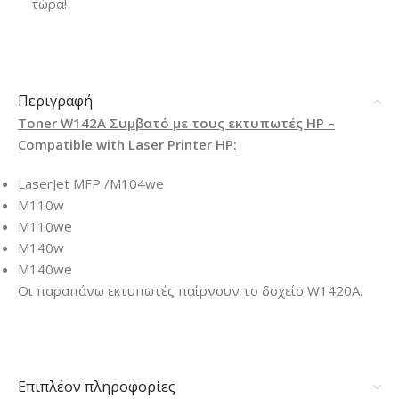
τώρα!
Περιγραφή
Toner W142A Συμβατό με τους εκτυπωτές HP
–
Compatible with Laser Printer HP:
LaserJet MFP /M104we
M110w
M110we
M140w
M140we
Οι παραπάνω εκτυπωτές παίρνουν το δοχείο W1420A.
Επιπλέον πληροφορίες