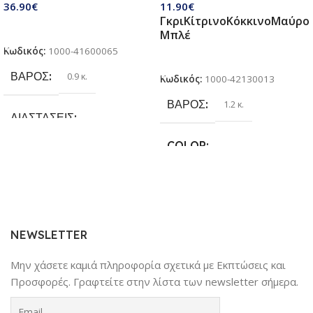
36.90
€
11.90
€
τσάντα φασολιών,
Γκρι
Κίτρινο
Κόκκινο
Μαύρο
αυτόκολλητες μπάλες Velcro |
Προσθήκη Στο Καλάθι
Μπλέ
Παιχνίδια παραλίας & κήπου
Κωδικός:
1000-41600065
για παιδιά 3 + ετών
Επιλογή
ΒΆΡΟΣ
0.9 κ.
Κωδικός:
1000-42130013
ΒΆΡΟΣ
1.2 κ.
ΔΙΑΣΤΆΣΕΙΣ
COLOR
25.4 × 17.78 × 6.35 cm
Γκρι
,
Κίτρινο
,
Κόκκινο
,
Μαύρο
,
ΚΑΤΑΣΚΕΥΑΣΤΉΣ
Μπλέ
Sundaymot
NEWSLETTER
Μην χάσετε καμιά πληροφορία σχετικά με Εκπτώσεις και
Προσφορές. Γραφτείτε στην λίστα των newsletter σήμερα.