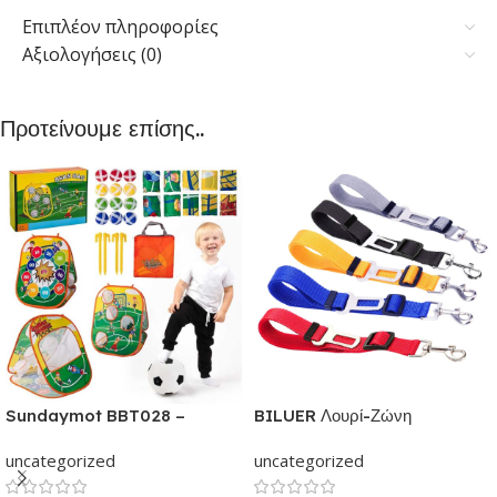
Επιπλέον πληροφορίες
Αξιολογήσεις (0)
Προτείνουμε επίσης..
Sundaymot BBT028 –
BILUER Λουρί-Ζώνη
Παιχνίδια εξωτερικού &
Ασφαλείας Αυτοκινήτου με κλιπ
uncategorized
uncategorized
εσωτερικού χώρου για παιδιά |
για Σκύλους και Γάτες | Με
Παιχνίδι δραστηριότητας για
ελαστικό ιμάντα Ρυθμιζόμενος |