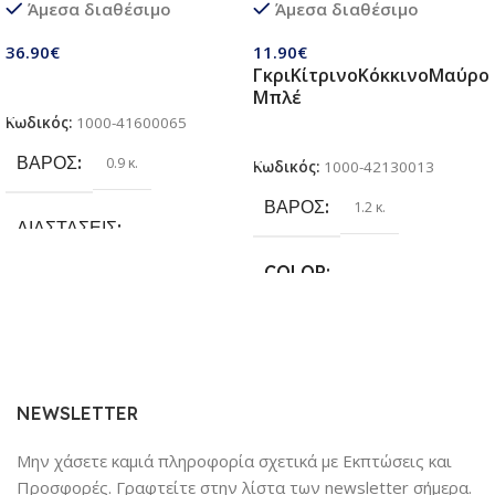
Άμεσα διαθέσιμο
Άμεσα διαθέσιμο
παιδιά 3 σε 1 | Σετ πτυσσόμενα
Κάνει για όλες τις Ράτσες
παιχνίδια με ποδόσφαιρο,
Σκύλων
36.90
€
11.90
€
τσάντα φασολιών,
Γκρι
Κίτρινο
Κόκκινο
Μαύρο
αυτόκολλητες μπάλες Velcro |
Προσθήκη Στο Καλάθι
Μπλέ
Παιχνίδια παραλίας & κήπου
Κωδικός:
1000-41600065
για παιδιά 3 + ετών
Επιλογή
ΒΆΡΟΣ
0.9 κ.
Κωδικός:
1000-42130013
ΒΆΡΟΣ
1.2 κ.
ΔΙΑΣΤΆΣΕΙΣ
COLOR
25.4 × 17.78 × 6.35 cm
Γκρι
,
Κίτρινο
,
Κόκκινο
,
Μαύρο
,
ΚΑΤΑΣΚΕΥΑΣΤΉΣ
Μπλέ
Sundaymot
NEWSLETTER
Μην χάσετε καμιά πληροφορία σχετικά με Εκπτώσεις και
Προσφορές. Γραφτείτε στην λίστα των newsletter σήμερα.