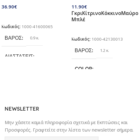
παιχνίδια με ποδόσφαιρο,
Σκύλων
36.90
€
11.90
€
τσάντα φασολιών,
Γκρι
Κίτρινο
Κόκκινο
Μαύρο
αυτόκολλητες μπάλες Velcro |
Προσθήκη Στο Καλάθι
Μπλέ
Παιχνίδια παραλίας & κήπου
Κωδικός:
1000-41600065
για παιδιά 3 + ετών
Επιλογή
ΒΆΡΟΣ
0.9 κ.
Κωδικός:
1000-42130013
ΒΆΡΟΣ
1.2 κ.
ΔΙΑΣΤΆΣΕΙΣ
COLOR
25.4 × 17.78 × 6.35 cm
Γκρι
,
Κίτρινο
,
Κόκκινο
,
Μαύρο
,
ΚΑΤΑΣΚΕΥΑΣΤΉΣ
Μπλέ
Sundaymot
NEWSLETTER
Μην χάσετε καμιά πληροφορία σχετικά με Εκπτώσεις και
Προσφορές. Γραφτείτε στην λίστα των newsletter σήμερα.