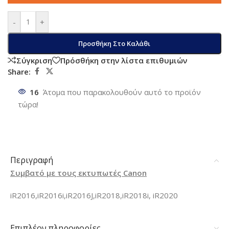
-
+
Προσθήκη Στο Καλάθι
Σύγκριση
Πρόσθήκη στην λίστα επιθυμιών
Share:
16
Άτομα που παρακολουθούν αυτό το προϊόν
τώρα!
Περιγραφή
Συμβατό με τους εκτυπωτές Canon
iR2016,iR2016i,iR2016J,iR2018,iR2018i, iR2020
Επιπλέον πληροφορίες