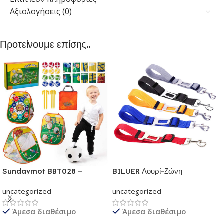
Αξιολογήσεις (0)
Προτείνουμε επίσης..
Sundaymot BBT028 –
BILUER Λουρί-Ζώνη
Παιχνίδια εξωτερικού &
Ασφαλείας Αυτοκινήτου με κλιπ
uncategorized
uncategorized
εσωτερικού χώρου για παιδιά |
για Σκύλους και Γάτες | Με
Παιχνίδι δραστηριότητας για
ελαστικό ιμάντα Ρυθμιζόμενος |
Άμεσα διαθέσιμο
Άμεσα διαθέσιμο
παιδιά 3 σε 1 | Σετ πτυσσόμενα
Κάνει για όλες τις Ράτσες