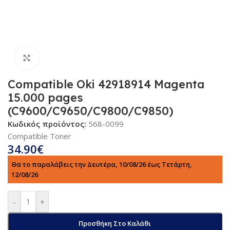
Κλικ για μεγέθυνση
Compatible Oki 42918914 Magenta
15.000 pages
(C9600/C9650/C9800/C9850)
Κωδικός προϊόντος:
568-0099
Compatible Toner
34.90
€
Θα το παραλάβεις την Δευτέρα, 10/08/26 έως Τετάρτη,
12/08/26
-
+
Προσθήκη Στο Καλάθι