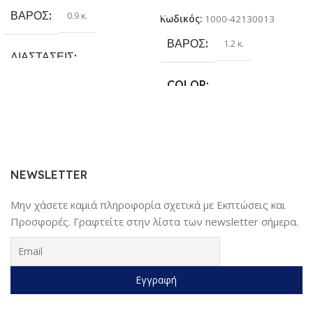
ΒΆΡΟΣ
0.9 κ.
Κωδικός:
1000-42130013
ΒΆΡΟΣ
1.2 κ.
ΔΙΑΣΤΆΣΕΙΣ
COLOR
25.4 × 17.78 × 6.35 cm
Γκρι
,
Κίτρινο
,
Κόκκινο
,
Μαύρο
,
ΚΑΤΑΣΚΕΥΑΣΤΉΣ
Μπλέ
Sundaymot
NEWSLETTER
Μην χάσετε καμιά πληροφορία σχετικά με Εκπτώσεις και
Προσφορές. Γραφτείτε στην λίστα των newsletter σήμερα.