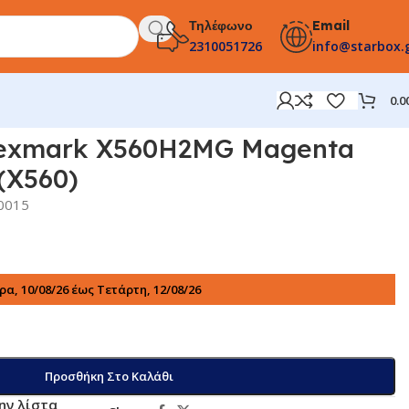
Τηλέφωνο
Email
2310051726
info@starbox.
0.0
Lexmark X560H2MG Magenta
(X560)
0015
α, 10/08/26 έως Τετάρτη, 12/08/26
Προσθήκη Στο Καλάθι
ην λίστα