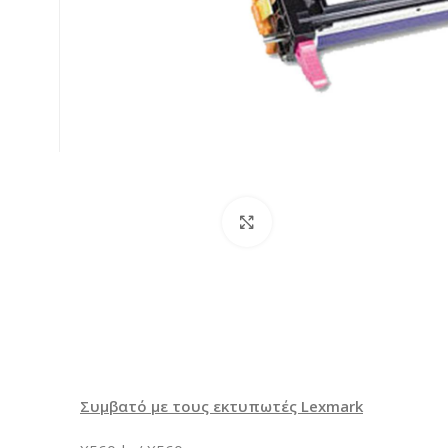
Κλικ για μεγέθυνση
Συμβατό με τους εκτυπωτές Lexmark