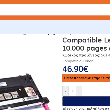
X560H2MG Magenta 10.000 pages (X560)
Compatible 
10.000 pages 
Κωδικός προϊόντος:
561-
Compatible Toner
46.90
€
Θα το παραλάβεις την Δευτέρ
-
+
Πρόσθήκη στ
Σύγκριση