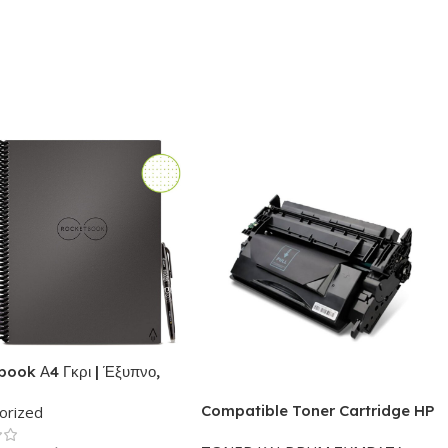
ook Α4 Γκρι | Έξυπνο,
ησιμοποιούμενο,
Compatible Toner Cartridge HP
orized
κό τετράδιο-
26X – Συμβατό CF226X Black
ατάριο | Το σετ