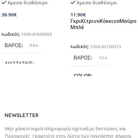
Άμεσα διαθέσιμο
Άμεσα διαθέσιμο
παιδιά 3 σε 1 | Σετ πτυσσόμενα
Κάνει για όλες τις Ράτσες
παιχνίδια με ποδόσφαιρο,
Σκύλων
36.90
€
11.90
€
τσάντα φασολιών,
Γκρι
Κίτρινο
Κόκκινο
Μαύρο
αυτόκολλητες μπάλες Velcro |
Προσθήκη Στο Καλάθι
Μπλέ
Παιχνίδια παραλίας & κήπου
Κωδικός:
1000-41600065
για παιδιά 3 + ετών
Επιλογή
ΒΆΡΟΣ
0.9 κ.
Κωδικός:
1000-42130013
ΒΆΡΟΣ
1.2 κ.
ΔΙΑΣΤΆΣΕΙΣ
COLOR
25.4 × 17.78 × 6.35 cm
Γκρι
,
Κίτρινο
,
Κόκκινο
,
Μαύρο
,
ΚΑΤΑΣΚΕΥΑΣΤΉΣ
Μπλέ
Sundaymot
NEWSLETTER
Μην χάσετε καμιά πληροφορία σχετικά με Εκπτώσεις και
Προσφορές. Γραφτείτε στην λίστα των newsletter σήμερα.