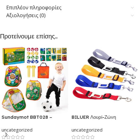
Επιπλέον πληροφορίες
Αξιολογήσεις (0)
Προτείνουμε επίσης..
Sundaymot BBT028 –
BILUER Λουρί-Ζώνη
Παιχνίδια εξωτερικού &
Ασφαλείας Αυτοκινήτου με κλιπ
uncategorized
uncategorized
εσωτερικού χώρου για παιδιά |
για Σκύλους και Γάτες | Με
Παιχνίδι δραστηριότητας για
ελαστικό ιμάντα Ρυθμιζόμενος |