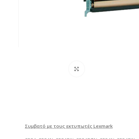
Κλικ για μεγέθυνση
Συμβατό με τους εκτυπωτές Lexmark