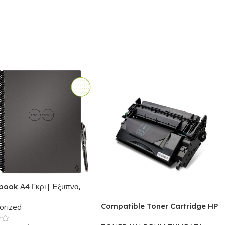
ook Α4 Γκρι | Έξυπνο,
ησιμοποιούμενο,
Compatible Toner Cartridge HP
orized
κό τετράδιο-
26X – Συμβατό CF226X Black
ατάριο | Το σετ