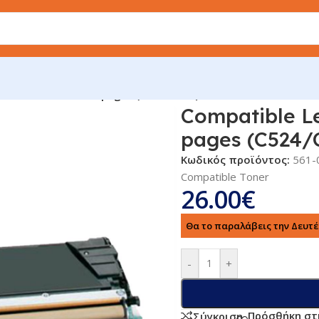
5240KS Black 8.000 pages (C524/C534)
Compatible L
pages (C524/
Κωδικός προϊόντος:
561-
Compatible Toner
26.00
€
Θα το παραλάβεις την Δευτέρ
-
+
Πρόσθήκη στ
Σύγκριση