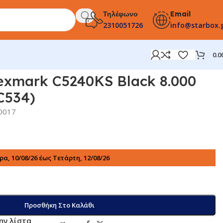
Τηλέφωνο
Email
2310051726
info@starbox.
0.0
exmark C5240KS Black 8.000
C534)
0017
α, 10/08/26 έως Τετάρτη, 12/08/26
Προσθήκη Στο Καλάθι
ην λίστα