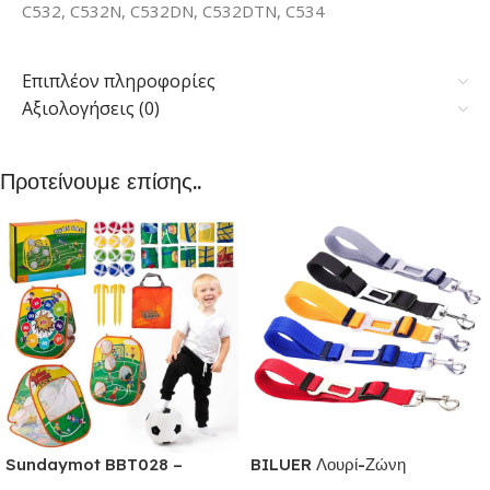
C532, C532N, C532DN, C532DTN, C534
Επιπλέον πληροφορίες
Αξιολογήσεις (0)
Προτείνουμε επίσης..
Sundaymot BBT028 –
BILUER Λουρί-Ζώνη
Παιχνίδια εξωτερικού &
Ασφαλείας Αυτοκινήτου με κλιπ