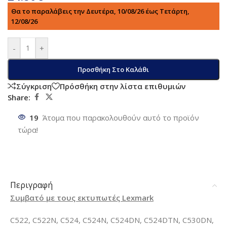
Θα το παραλάβεις την Δευτέρα, 10/08/26 έως Τετάρτη,
12/08/26
-
+
Προσθήκη Στο Καλάθι
Σύγκριση
Πρόσθήκη στην λίστα επιθυμιών
Share:
19
Άτομα που παρακολουθούν αυτό το προϊόν
τώρα!
Περιγραφή
Συμβατό με τους εκτυπωτές Lexmark
C522, C522N, C524, C524N, C524DN, C524DTN, C530DN,