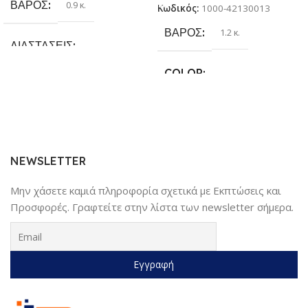
ΒΆΡΟΣ
0.9 κ.
Κωδικός:
1000-42130013
ΒΆΡΟΣ
1.2 κ.
ΔΙΑΣΤΆΣΕΙΣ
COLOR
25.4 × 17.78 × 6.35 cm
Γκρι
,
Κίτρινο
,
Κόκκινο
,
Μαύρο
,
ΚΑΤΑΣΚΕΥΑΣΤΉΣ
Μπλέ
Sundaymot
NEWSLETTER
Μην χάσετε καμιά πληροφορία σχετικά με Εκπτώσεις και
Προσφορές. Γραφτείτε στην λίστα των newsletter σήμερα.