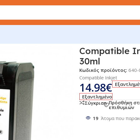
r. HP No 17 Color 30ml
Compatible In
30ml
Κωδικός προϊόντος:
640-
Compatible Inkjet
14.98
€
Εξαντλημέ
Εξαντλημένο
Πρόσθήκη στ
Σύγκριση
επιθυμιών
19
Άτομα που παρακ