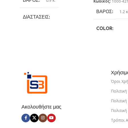
0.9 κ.
Κωδικός:
1000-42
ΒΆΡΟΣ
1.2 κ
ΔΙΑΣΤΆΣΕΙΣ
COLOR
25.4 × 17.78 × 6.35 cm
Γκρι
,
Κίτρινο
,
Κ
ΚΑΤΑΣΚΕΥΑΣΤΉΣ
Μπλέ
Sundaymot
Χρήσιμ
Όροι Χρ
Πολιτικ
Πολιτική
Ακολουθήστε μας
Πολιτικ
Τρόποι 