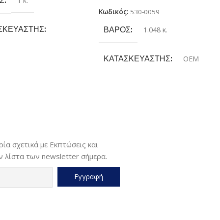
1 κ.
Κωδικός:
530-0059
ΣΚΕΥΑΣΤΉΣ
ΒΆΡΟΣ
1.048 κ.
tbook
ΚΑΤΑΣΚΕΥΑΣΤΉΣ
OEM
ΘΟΣ
Α4
ΓΙΑ ΕΚΤΥΠΩΤΉ
HP
ΤΎΠΟΣ ΕΚΤΎΠΩΣΗΣ
Monochrome
ία σχετικά με Εκπτώσεις και
 λίστα των newsletter σήμερα.