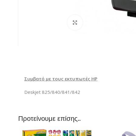
Κλικ για μεγέθυνση
Συμβατό με τους εκτυπωτές HP
Deskjet 825/840/841/842
Προτείνουμε επίσης..