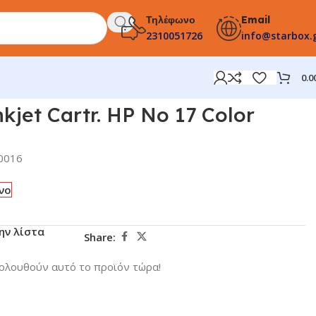
Τηλέφωνο
Email
2310051726
info@starbox.
0.0
kjet Cartr. HP No 17 Color
0016
νο
ην λίστα
Share:
ολουθούν αυτό το προϊόν τώρα!