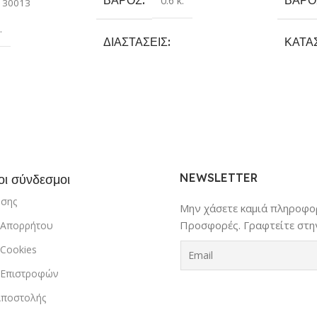
0.6 κ.
130013
.
ΔΙΑΣΤΆΣΕΙΣ
ΚΑΤΑ
14 × 14 × 23 cm
Rocke
όκκινο
,
Μαύρο
,
ΚΑΤΑΣΚΕΥΑΣΤΉΣ
ΜΈΓΕ
Luxtude
NEWSLETTER
οι σύνδεσμοι
ήσης
Μην χάσετε καμιά πληροφορ
Προσφορές. Γραφτείτε στην
ή Απορρήτου
 Cookies
ή Επιστροφών
Αποστολής