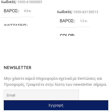
Κωδικός:
1000-41600065
για παιδιά 3 + ετών
Επιλογή
ΒΆΡΟΣ
0.9 κ.
Κωδικός:
1000-42130013
ΒΆΡΟΣ
1.2 κ.
ΔΙΑΣΤΆΣΕΙΣ
COLOR
25.4 × 17.78 × 6.35 cm
Γκρι
,
Κίτρινο
,
Κόκκινο
,
Μαύρο
,
ΚΑΤΑΣΚΕΥΑΣΤΉΣ
Μπλέ
Sundaymot
NEWSLETTER
Μην χάσετε καμιά πληροφορία σχετικά με Εκπτώσεις και
Προσφορές. Γραφτείτε στην λίστα των newsletter σήμερα.