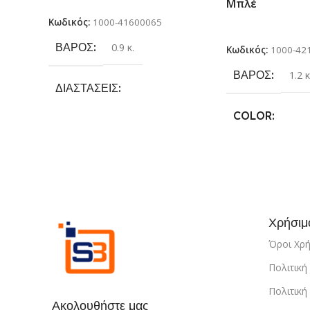
Μπλέ
παιδιά 3 + ετών
Κωδικός:
1000-41600065
Επιλογή
ΒΆΡΟΣ
0.9 κ.
Κωδικός:
1000-42
ΒΆΡΟΣ
1.2 κ
ΔΙΑΣΤΆΣΕΙΣ
COLOR
25.4 × 17.78 × 6.35 cm
Γκρι
,
Κίτρινο
,
Κ
ΚΑΤΑΣΚΕΥΑΣΤΉΣ
Μπλέ
Sundaymot
Χρήσιμ
Όροι Χρ
Πολιτικ
Πολιτική
Ακολουθήστε μας