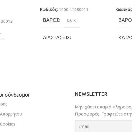
Ασημί
και κυρ
CIG)
Κωδικός:
1000-41280011
Κωδικό
ΒΆΡΟΣ
ΒΆΡΟ
0.6 κ.
130013
.
ΔΙΑΣΤΆΣΕΙΣ
ΚΑΤΑ
14 × 14 × 23 cm
Rocke
όκκινο
,
Μαύρο
,
ΚΑΤΑΣΚΕΥΑΣΤΉΣ
ΜΈΓΕ
Luxtude
NEWSLETTER
οι σύνδεσμοι
ήσης
Μην χάσετε καμιά πληροφορ
Προσφορές. Γραφτείτε στην
ή Απορρήτου
 Cookies