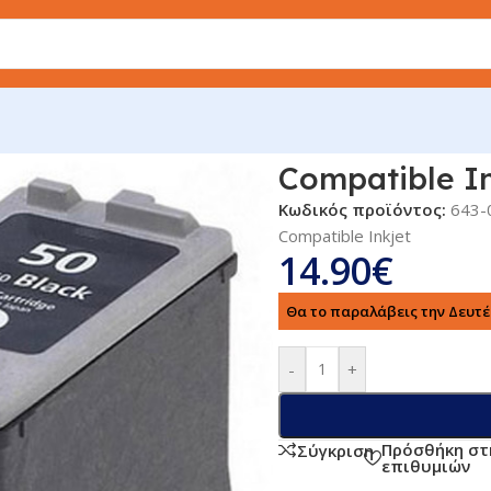
r. Canon PG-50 Black
Compatible In
Κωδικός προϊόντος:
643-
Compatible Inkjet
14.90
€
Θα το παραλάβεις την Δευτέρ
-
+
Πρόσθήκη στ
Σύγκριση
επιθυμιών