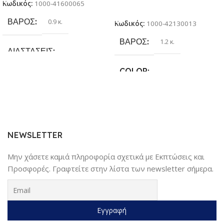
Κωδικός:
1000-41600065
για παιδιά 3 + ετών
Επιλογή
ΒΆΡΟΣ
0.9 κ.
Κωδικός:
1000-42130013
ΒΆΡΟΣ
1.2 κ.
ΔΙΑΣΤΆΣΕΙΣ
COLOR
25.4 × 17.78 × 6.35 cm
Γκρι
,
Κίτρινο
,
Κόκκινο
,
Μαύρο
,
ΚΑΤΑΣΚΕΥΑΣΤΉΣ
Μπλέ
Sundaymot
NEWSLETTER
Μην χάσετε καμιά πληροφορία σχετικά με Εκπτώσεις και
Προσφορές. Γραφτείτε στην λίστα των newsletter σήμερα.