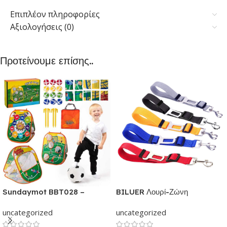
Επιπλέον πληροφορίες
Αξιολογήσεις (0)
Προτείνουμε επίσης..
Sundaymot BBT028 –
BILUER Λουρί-Ζώνη
Παιχνίδια εξωτερικού &
Ασφαλείας Αυτοκινήτου με κλιπ
uncategorized
uncategorized
εσωτερικού χώρου για παιδιά |
για Σκύλους και Γάτες | Με
Παιχνίδι δραστηριότητας για
ελαστικό ιμάντα Ρυθμιζόμενος |